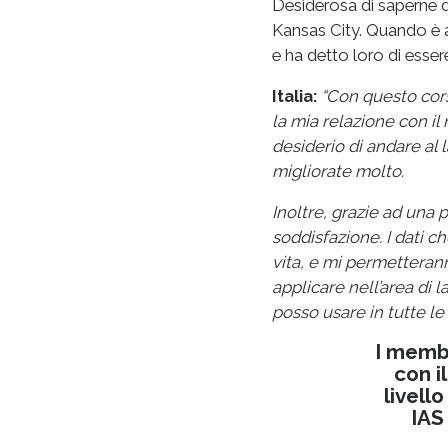
Desiderosa di saperne di
Kansas City. Quando è a
e ha detto loro di esse
Italia:
“Con questo cors
la mia relazione con il
desiderio di andare al l
migliorate molto.
Inoltre, grazie ad una 
soddisfazione. I dati 
vita, e mi permetteranno
applicare nell’area di l
posso usare in tutte le
I membr
con i
livell
IAS