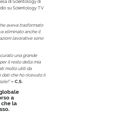
iesa di Scientology di
sodio su Scientology TV
che aveva trasformato
va eliminato anche il
tazioni lavorative sono
rocurato una grande
r il resto della mia
ti molto utili da
i dati che ho ricevuto li
zie!”.
– C.S.
 globale
orso a
 che la
sso.