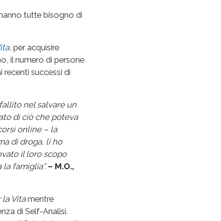
anno tutte bisogno di
ita
, per acquisire
no, il numero di persone
i recenti successi di
allito nel salvare un
to di ciò che poteva
orsi online – la
a di droga, li ho
ovato il loro scopo
la famiglia”.
– M.O.,
la Vita
mentre
nza di Self-Analisi.