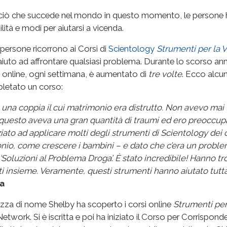
iò che succede nel mondo in questo momento, le persone h
bilità e modi per aiutarsi a vicenda.
 persone ricorrono ai Corsi di
Scientology
Strumenti per la V
aiuto ad affrontare qualsiasi problema. Durante lo scorso an
o online, ogni settimana, è aumentato di
tre volte
. Ecco alcun
letato un corso:
 una coppia il cui matrimonio era distrutto. Non avevo mai f
uesto aveva una gran quantità di traumi ed ero preoccupa
iato ad applicare molti degli strumenti di Scientology dei c
nio, come crescere i bambini – e dato che c’era un problem
 ‘Soluzioni al Problema Droga’. È stato incredibile! Hanno tr
ti insieme. Veramente, questi strumenti hanno aiutato tutta 
sa
za di nome Shelby ha scoperto i corsi online
Strumenti per 
work. Si è iscritta e poi ha iniziato il Corso per Corrisponde