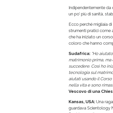
Indipendentemente da c
un po’ più di sanità, sta
Ecco perché migliaia di
strumenti pratici come 
che ha iniziato un cors
coloro che hanno comp
Sudafrica:
“Ho aiutato
matrimonio prima, ma q
succedere. Così ho iniz
tecnologia sul matrimo
aiutati usando il Corso
nella vita e sono rimas
Vescovo di una Chie
Kansas, USA:
Una ragaz
guardava Scientology Net