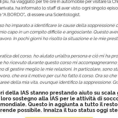
 più, ha viaggiato per tre ore in automobile per visitare la Ch
rrivata, ha informato lo staff di aver visto ogni singolo epi
re “A BORDO”… di essere una Scientologist.
o ho imparato a identificare le cause della soppressione 
 mio capo in un compito difficile e angosciante. Questo ave
avoro. In pochi giorni ho risolto la situazione e le mie pres
pratica del corso, ho aiutato un’altra persona e ciò mi ha p
che ho ricevuto durante questo corso mi accompagneranno pe
 di gestire meglio le mie relazioni. In particolare, sono sta
avoro, che era il motivo per cui ho fatto il corso. Ora so che 
 aree della mia vita, ovunque identifico la soppressione. Gra
i della IAS stanno prestando aiuto su scala
l loro sostegno alla IAS per le attività di socc
o mondiale. Questo in aggiunta a tutto il resto
 rende possibile. Innalza il tuo status oggi ste