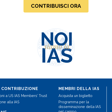
CONTRIBUISCI ORA
A CONTRIBUZIONE
MEMBRI DELLA IAS
ioni a US IAS Members’ Trust
Acquista un biglietto
one alla IAS
Programma per la
disseminazione della IAS
nel campo