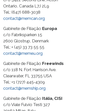
Ontario, Canada L7J 2L9
Tel.: (647) 688‑3038
contact@memcan.org
Gabinete de Filiação
Europa
c/o Fabriksparken 15
2600 Glostrup, Denmark
Tel.: + (45) 33 73 55 55
contact@memeu.org
Gabinete de Filiação
Freewinds
c/o 118 N. Fort Harrison Ave.
Clearwater, FL 33755 USA
Tel.: +1 (727) 445‑4309
contact@memship.org
Gabinete de Filiação
Itália, CISI
c/o Viale Fulvio Testi 327
20162 Milan, Italy