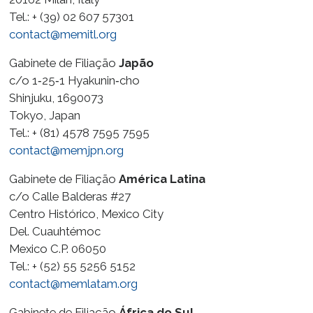
Tel.: + (39) 02 607 57301
contact@memitl.org
Gabinete de Filiação
Japão
c/o 1‑25‑1 Hyakunin‑cho
Shinjuku, 1690073
Tokyo, Japan
Tel.: + (81) 4578 7595 7595
contact@memjpn.org
Gabinete de Filiação
América Latina
c/o Calle Balderas #27
Centro Histórico, Mexico City
Del. Cuauhtémoc
Mexico C.P. 06050
Tel.: + (52) 55 5256 5152
contact@memlatam.org
Gabinete de Filiação
África do Sul