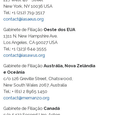
New York, NY 10036 USA
Tel.: +1 (212) 719‑3517
contact@iasaeus.org
Gabinete de Filiação
Oeste dos EUA
1311 N. New Hampshire Ave.
Los Angeles, CA 90027 USA
Tel.: +1 (323) 644‑3555
contact@iasawus.org
Gabinete de Filiação
Austrália, Nova Zelândia
e Oceânia
c/o 126 Greville Street, Chatswood,
New South Wales 2067, Australia
Tel.: + (61) 2 8965 1450
contact@memanzo.org
Gabinete de Filiação
Canadá
c/o 5422 Second Line, Acton