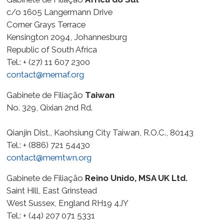
c/o 1605 Langermann Drive
Corner Grays Terrace
Kensington 2094, Johannesburg
Republic of South Africa
Tel.: + (27) 11 607 2300
contact@memaf.org
Gabinete de Filiação
Taiwan
No. 329, Qixian 2nd Rd.
Qianjin Dist., Kaohsiung City Taiwan, R.O.C., 80143
Tel.: + (886) 721 54430
contact@memtwn.org
Gabinete de Filiação
Reino Unido, MSA UK Ltd.
Saint Hill, East Grinstead
West Sussex, England RH19 4JY
Tel.: + (44) 207 071 5331