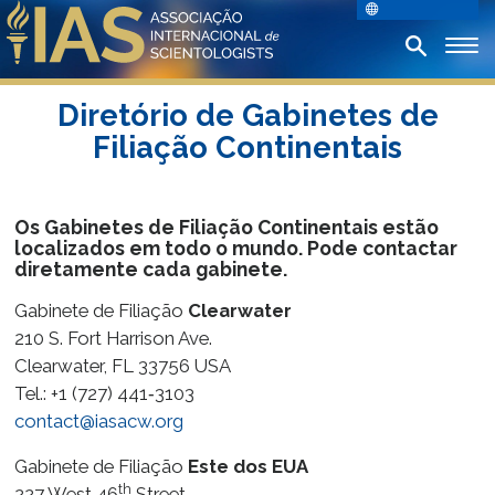
Diretório de Gabinetes de
Filiação Continentais
Os Gabinetes de Filiação Continentais estão
localizados em todo o mundo. Pode contactar
diretamente cada gabinete.
Gabinete de Filiação
Clearwater
210 S. Fort Harrison Ave.
Clearwater, FL 33756 USA
Tel.: +1 (727) 441‑3103
contact@iasacw.org
Gabinete de Filiação
Este dos EUA
th
227 West 46
Street