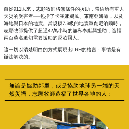
自從911以來，志願牧師將無條件的援助，帶給所有重大
天災的受害者──包括了卡崔娜颶風、東南亞海嘯，以及
海地與日本的地震。當規模7.8級的地震重創尼泊爾時，
志願牧師提供了超過42萬小時的無私奉獻與援助，造福
兩百萬名迫切需要援助的尼泊爾人。
這一切以清楚明白的方式展現出LRH的格言：事情是有
辦法解決的。
無論是協助鄰里，或是協助地球另一端的天
然災禍，志願牧師造福了世界各地的人：