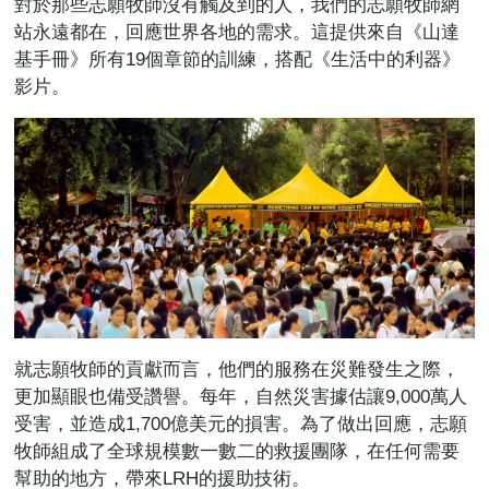
對於那些志願牧師沒有觸及到的人，我們的志願牧師網
站永遠都在，回應世界各地的需求。這提供來自《山達
基手冊》所有19個章節的訓練，
搭配《生活中的利器》
影片。
就志願牧師的貢獻而言，他們的服務在災難發生之際，
更加顯眼也備受讚譽。每年，自然災害據估讓9,000萬人
受害，並造成1,700億美元的損害。為了做出回應，志願
牧師組成了全球規模數一數二的救援團隊，在任何需要
幫助的地方，帶來LRH的援助技術。