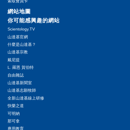
索取會員卡
網站地圖
你可能感興趣的網站
Scientology.TV
山達基官網
什麼是山達基？
山達基宗教
戴尼提
L. 羅恩 賀伯特
自由雜誌
山達基新聞室
山達基志願牧師
全新山達基線上研修
快樂之道
可明納
那可拿
應用教育