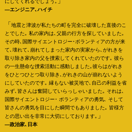
にしてくれるでしょう｡
―エンジニア､ハイチ
地震と津波が私たちの町を完全に破壊した直後のこ
とでした｡ 私の家内は､父親の行方を探していました｡
その時､国際サイエントロジー･ボランティアの方が来
て､壊れて､崩れてしまった家内の実家から､がれきを
取り除き家内の父を捜索してくれていたのです｡ 彼ら
の一生懸命な捜索活動に感動しました｡彼らはがれき
をひとつひとつ取り除き､がれきの山が崩れないよう
にしていたのです｡ 縁もない被災地で､自己の利益を省
みず､皆さんは奮闘していらっしゃいました｡ それは､
国際サイエントロジー･ ボランティアの勇気､ そして
皆さんの勇気を目にした瞬間でもありました｡ 皆様方
との思い出を非常に大切にしております｡
―政治家､日本