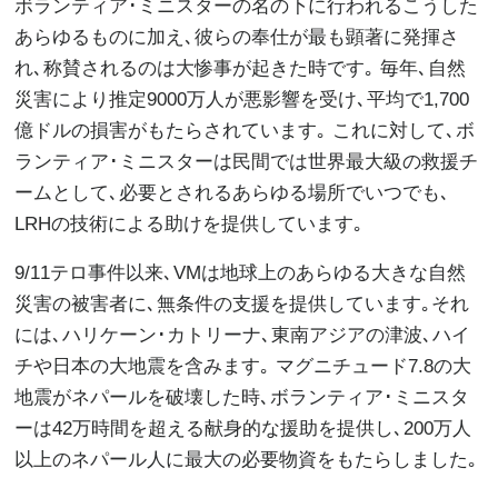
ボランティア･ミニスターの名の下に行われるこうした
あらゆるものに加え､彼らの奉仕が最も顕著に発揮さ
れ､称賛されるのは大惨事が起きた時です｡ 毎年､自然
災害により推定9000万人が悪影響を受け､平均で1,700
億ドルの損害がもたらされています｡ これに対して､ボ
ランティア･ミニスターは民間では世界最大級の救援チ
ームとして､必要とされるあらゆる場所でいつでも､
LRHの技術による助けを提供しています｡
9/11テロ事件以来､VMは地球上のあらゆる大きな自然
災害の被害者に､無条件の支援を提供しています｡それ
には､ハリケーン･カトリーナ､東南アジアの津波､ハイ
チや日本の大地震を含みます｡ マグニチュード7.8の大
地震がネパールを破壊した時､ボランティア･ミニスタ
ーは42万時間を超える献身的な援助を提供し､200万人
以上のネパール人に最大の必要物資をもたらしました｡