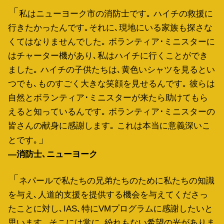
私はニューヨーク市の消防士です｡ ハイチの救援に
行きたかったんです｡それに､現地にいる家族も探さな
くてはなりませんでした｡ ボランティア･ミニスターに
はチャーター機があり､私はハイチに行くことができ
ました｡ ハイチの子供たちは､黄色いシャツを見るとい
つでも､ものすごく大きな笑顔を見せるんです｡ 彼らは
自然とボランティア･ミニスターが来たら助けてもら
えると知っているんです｡ ボランティア･ミニスターの
皆さんの献身に感謝します｡ これは本当に意義深いこ
とです｡
―消防士､ニューヨーク
ネパールで私たちの兄弟たちのために私たちの知識
を与え､人道的支援を提供する機会を与えてくださっ
たことに対し､IAS､特にVMプログラムに感謝したいと
思います｡ そこには常に､紛れもない希望の光がありま