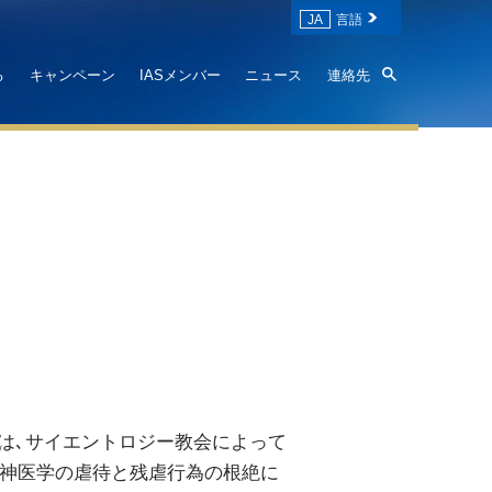
JA
言語
る
キャンペーン
IASメンバー
ニュース
連絡先
)は､サイエントロジー教会によって
｡精神医学の虐待と残虐行為の根絶に