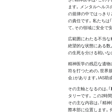
ます｡ メンタルヘル
の規律の中ではっきり
の責任です｡ 私たち
て､その領域に安全で
広範囲にわたる不当な
絶望的な状態にある数
の生死を分ける戦いな
精神医学の残忍な遺物
符を打つための､世界
会｣があります｡IAS
その主軸となるのは､｢
タリーです｡ この2時
その主な内容は､｢精神
際本部に位置します｡ 