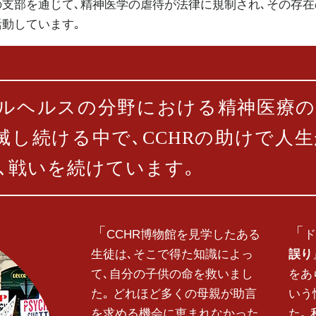
200の支部を通じて､精神医学の虐待が法律に規制され､その
活動しています｡
タルヘルスの分野における精神医療
滅し続ける中で､CCHRの助けで人
､戦いを続けています｡
CCHR博物館を見学したある
ド
生徒は､そこで得た知識によっ
誤り
て､自分の子供の命を救いまし
をあ
た｡ どれほど多くの母親が助言
いう
を求める機会に恵まれなかった
た｡