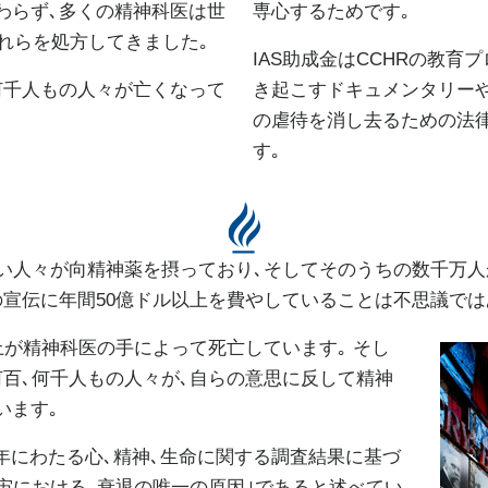
わらず､多くの精神科医は世
専心するためです｡
それらを処方してきました｡
IAS助成金はCCHRの教育
何千人もの人々が亡くなって
き起こすドキュメンタリーや
の虐待を消し去るための法
す｡
近い人々が向精神薬を摂っており､そしてそのうちの数千万人
の宣伝に年間50億ドル以上を費やしていることは不思議では
上が精神科医の手によって死亡しています｡ そし
何百､何千人もの人々が､自らの意思に反して精神
います｡
､長年にわたる心､精神､生命に関する調査結果に基づ
宇宙における､衰退の唯一の原因｣であると述べてい