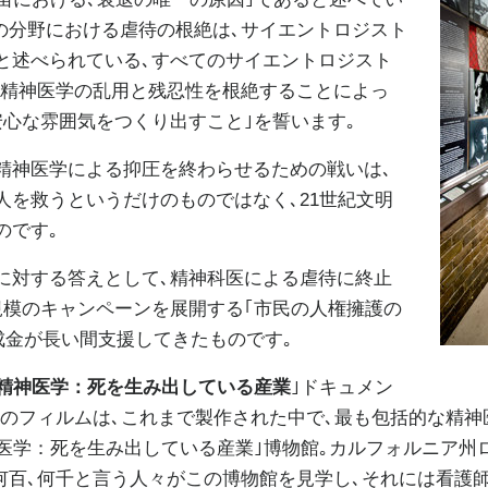
スの分野における虐待の根絶は､サイエントロジスト
と述べられている､すべてのサイエントロジスト
は｢精神医学の乱用と残忍性を根絶することによっ
安心な雰囲気をつくり出すこと｣を誓います｡
精神医学による抑圧を終わらせるための戦いは､
人を救うというだけのものではなく､21世紀文明
のです｡
に対する答えとして､精神科医による虐待に終止
規模のキャンペーンを展開する｢市民の人権擁護の
助成金が長い間支援してきたものです｡
精神医学：死を生み出している産業
｣ドキュメン
間のフィルムは､これまで製作された中で､最も包括的な精神
医学：死を生み出している産業｣博物館｡カルフォルニア州ロ
何百､何千と言う人々がこの博物館を見学し､それには看護師