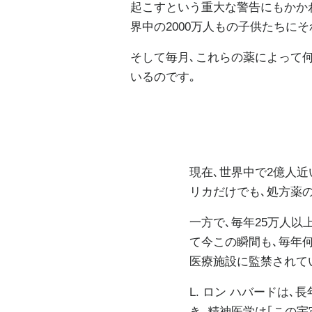
起こすという重大な警告にもかか
界中の2000万人もの子供たちに
そして毎月､これらの薬によって
いるのです｡
現在､世界中で2億人
リカだけでも､処方薬
一方で､毎年25万人以
て今この瞬間も､毎年
医療施設に監禁されて
L. ロン ハバードは
き､精神医学は｢この