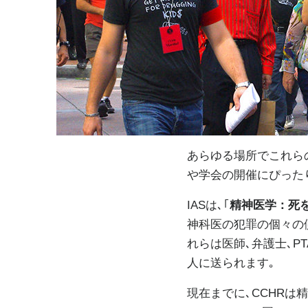
あらゆる場所でこれら
や学会の開催にぴった
IASは､｢
精神医学：死
神科医の犯罪の個々の
れらは医師､弁護士､P
人に送られます｡
現在までに､CCHRは