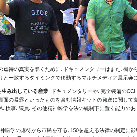
の虐待の真実を暴くために､ドキュメンタリーはまた､街か
りと一致するタイミングで移動するマルチメディア展示会に
を生み出している産業
｣ドキュメンタリーや､完全装備のCC
側面の暴露といったものを含む情報キットの発送に関して支
TA､検事､議員､その他精神医学を法の統制下に置く能力の
精神医学の虐待から市民を守る､150を超える法律の制定に