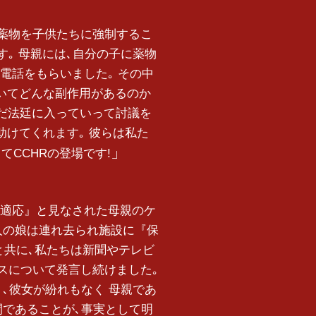
薬物を子供たちに強制するこ
｡ 母親には､自分の子に薬物
電話をもらいました｡ その中
ついてどんな副作用があるのか
ただ法廷に入っていって討議を
助けてくれます｡ 彼らは私た
てCCHRの登場です!
適応』と見なされた母親のケ
人の娘は連れ去られ施設に『保
Rと共に､私たちは新聞やテレビ
スについて発言し続けました｡
､彼女が紛れもなく 母親であ
間であることが､事実として明