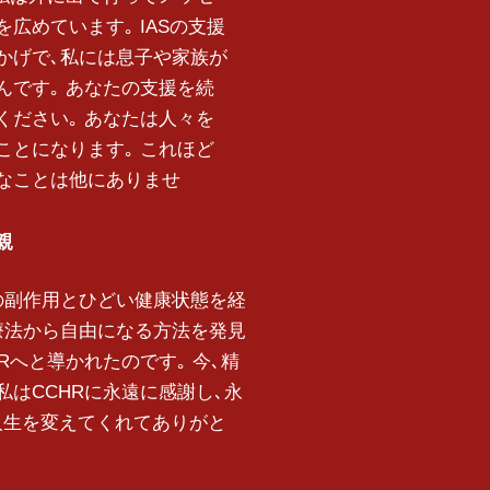
を広めています｡ IASの支援
かげで､私には息子や家族が
んです｡ あなたの支援を続
ください｡ あなたは人々を
ことになります｡ これほど
なことは他にありませ
親
の副作用とひどい健康状態を経
薬療法から自由になる方法を発見
Rへと導かれたのです｡ 今､精
私はCCHRに永遠に感謝し､永
人生を変えてくれてありがと