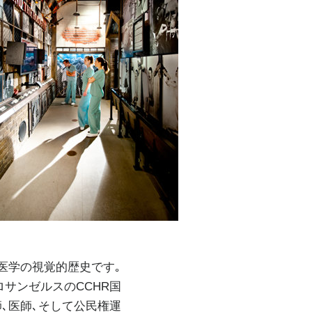
医学の視覚的歴史です｡
サンゼルスのCCHR国
､医師､そして公民権運