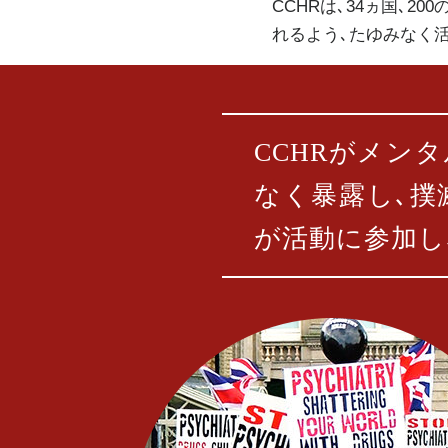
CCHRは､34ヵ国､
れるよう､たゆみなく
CCHRがメン
なく暴露し､撲
が活動に参加し