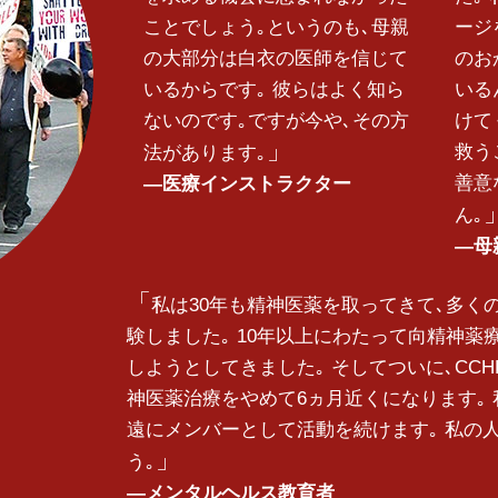
ことでしょう｡というのも､母親
ージ
の大部分は白衣の医師を信じて
のお
いるからです｡ 彼らはよく知ら
いる
ないのです｡ですが今や､その方
けて
救う
法があります｡
善意
―医療インストラクター
ん｡
―母
私は30年も精神医薬を取ってきて､多く
験しました｡ 10年以上にわたって向精神
しようとしてきました｡ そしてついに､CCH
神医薬治療をやめて6ヵ月近くになります｡ 
遠にメンバーとして活動を続けます｡ 私の
う｡
―メンタルヘルス教育者