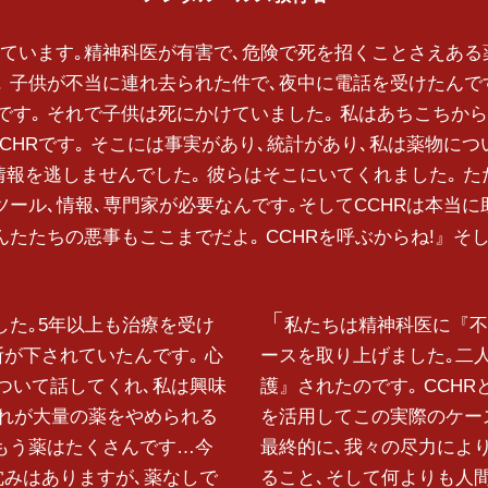
ています｡精神科医が有害で､危険で死を招くことさえある
 子供が不当に連れ去られた件で､夜中に電話を受けたんです
す｡ それで子供は死にかけていました｡ 私はあちこちから
CHRです｡ そこには事実があり､統計があり､私は薬物に
の情報を逃しませんでした｡ 彼らはそこにいてくれました｡ 
ツール､情報､専門家が必要なんです｡そしてCCHRは本当に
んたたちの悪事もここまでだよ｡ CCHRを呼ぶからね!』そし
した｡5年以上も治療を受け
私たちは精神科医に『不
が下されていたんです｡ 心
ースを取り上げました｡二
ついて話してくれ､私は興味
護』されたのです｡ CCH
それが大量の薬をやめられる
を活用してこの実際のケー
 もう薬はたくさんです…今
最終的に､我々の尽力により
沈みはありますが､薬なしで
ること､そして何よりも人