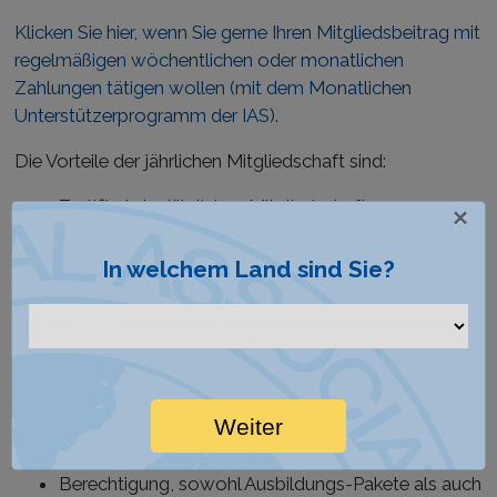
Klicken Sie hier, wenn Sie gerne Ihren Mitgliedsbeitrag mit
regelmäßigen wöchentlichen oder monatlichen
Zahlungen tätigen wollen (mit dem Monatlichen
Unterstützerprogramm der IAS).
Die Vorteile der jährlichen Mitgliedschaft sind:
Zertifikat der jährlichen Mitgliedschaft
×
Jahresmitgliedskarte
Das IMPACT-Magazin
In welchem Land sind Sie?
Neuigkeiten für Mitglieder per E-Mail
Einladungen zu IAS-Veranstaltungen und -
Informationstreffen in Ihrem Gebiet
Einladung zur Jahrestagsfeier der IAS inklusive
Seminar
Weiter
Berechtigung, IAS Field Disseminator (FDSM)
zu werden
Berechtigung, sowohl Ausbildungs-Pakete als auch