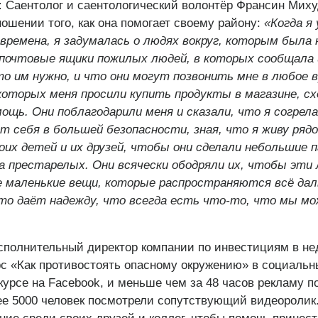
:
Саентолог и саентологический волонтёр Франсин Миху
ошении того, как она помогает своему району:
«Когда я 
ремена, я задумалась о людях вокруг, которым была 
в почтовые ящики пожилых людей, в которых сообщала
то им нужно, и что они могут позвонить мне в любое 
 которых меня просили купить продукты в магазине, сх
ощь. Они поблагодарили меня и сказали, что я согрела
 себя в большей безопасности, зная, что я живу рядо
оих детей и их друзей, чтобы они сделали небольшие 
а престарелых. Они всячески ободряли их, чтобы эти 
е маленькие вещи, которые распространяются всё даль
то даёт надежду, что всегда есть что-то, что мы мо
сполнительный директор компании по инвестициям в н
рс «Как противостоять опасному окружению»
в социальны
курсе на Facebook, и меньше чем за 48 часов рекламу 
лее 5000 человек посмотрели сопутствующий видеоролик