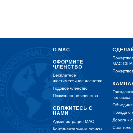
О МАС
СДЕЛА
Пожертвов
ОФОРМИТЕ
МАС США
ЧЛЕНСТВО
Пожертво
Бесплатное
шестимесячное членство
КАМПА
Годовое членство
Гражданск
Пожизненное членство
человека
Объединяй
СВЯЖИТЕСЬ С
Правда о 
НАМИ
Дорога к 
Администрация МАС
Саентолог
Континентальные офисы