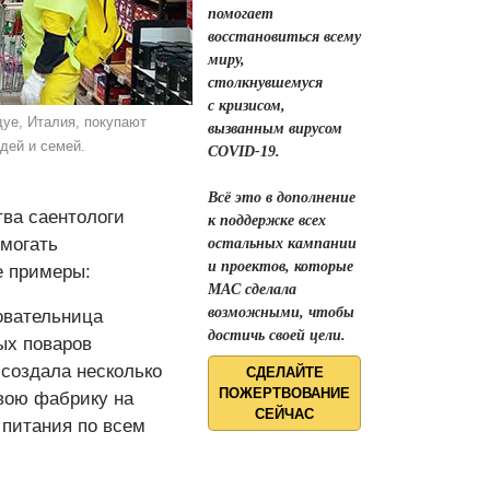
помогает
восстановиться всему
миру,
столкнувшемуся
с кризисом,
уе, Италия, покупают
вызванным вирусом
дей и семей.
COVID-19.
Всё это в дополнение
ва саентологи
к поддержке всех
омогать
остальных кампании
и проектов, которые
е примеры:
МАС сделала
возможными, чтобы
овательница
достичь своей цели.
ых поваров
 создала несколько
СДЕЛАЙТЕ
ПОЖЕРТВОВАНИЕ
свою фабрику на
СЕЙЧАС
 питания по всем