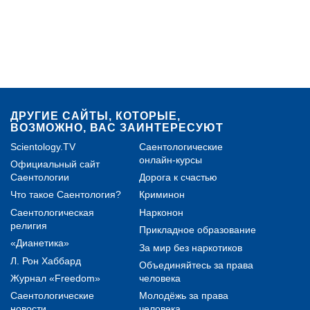
ДРУГИЕ САЙТЫ, КОТОРЫЕ,
ВОЗМОЖНО, ВАС ЗАИНТЕРЕСУЮТ
Scientology.TV
Саентологические
онлайн-курсы
Официальный сайт
Саентологии
Дорога к счастью
Что такое Саентология?
Криминон
Саентологическая
Нарконон
религия
Прикладное образование
«Дианетика»
За мир без наркотиков
Л. Рон Хаббард
Объединяйтесь за права
Журнал «Freedom»
человека
Саентологические
Молодёжь за права
новости
человека