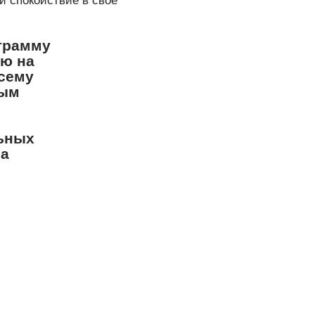
и спокойствие в своё
грамму
ию на
всему
ным
льных
ла