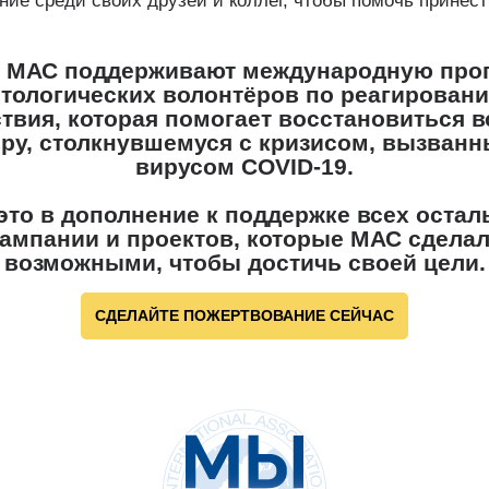
ние среди своих друзей и коллег, чтобы помочь принест
 МАС поддерживают международную про
тологических волонтёров по реагирован
твия, которая помогает восстановиться 
ру, столкнувшемуся с кризисом, вызван
вирусом COVID-19.
это в дополнение к поддержке всех оста
ампании и проектов, которые МАС сдела
возможными, чтобы достичь своей цели.
СДЕЛАЙТЕ ПОЖЕРТВОВАНИЕ СЕЙЧАС