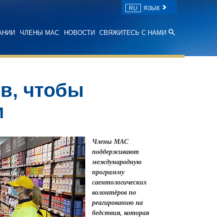
RU
ЯЗЫК
АНИИ
ЧЛЕНЫ МАС
НОВОСТИ
СВЯЖИТЕСЬ С НАМИ
в, чтобы
м
Члены МАС
поддерживают
международную
программу
саентологических
волонтёров по
реагированию на
бедствия, которая