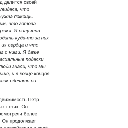
д делится своей
увидела, что
нужна помощь.
 им, что готова
время. Я получила
одить куда-то за них
 их сердца и что
м с ними. Я даже
пасхальные поделки
люди знали, что мы
ше, и в конце концов
жем сделать по
едвижимость Пётр
х сетях. Он
посмотрели более
. Он продолжает