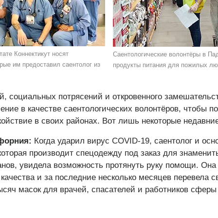
ате Коннектикут носят
Саентологические волонтёры в Пад
рые им предоставил саентолог из
продукты питания для пожилых лю
, социальных потрясений и откровенного замешательст
ение в качестве саентологических волонтёров, чтобы п
койствие в своих районах. Вот лишь некоторые недавни
форния:
Когда ударил вирус COVID-19, саентолог и осн
которая производит спецодежду под заказ для знаменит
анов, увидела возможность протянуть руку помощи. Она
 качества и за последние несколько месяцев перевела 
ысяч масок для врачей, спасателей и работников сферы