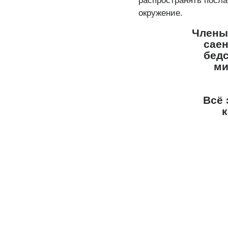
распространять посла
окружение.
Члены
саен
бедс
ми
Всё 
к