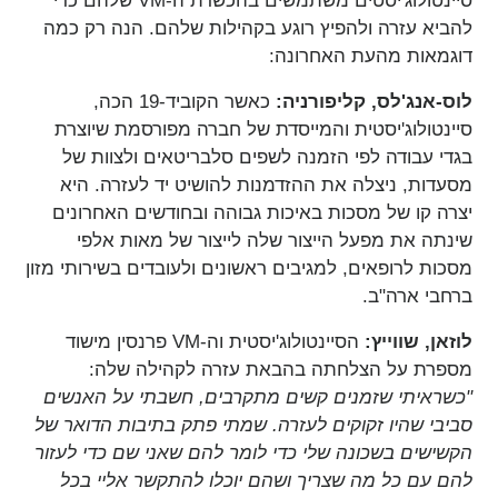
סיינטולוג'יסטים משתמשים בהכשרת ה-VM שלהם כדי
להביא עזרה ולהפיץ רוגע בקהילות שלהם. הנה רק כמה
דוגמאות מהעת האחרונה:
לוס-אנג'לס, קליפורניה:
כאשר הקוביד-19 הכה,
סיינטולוג'יסטית והמייסדת של חברה מפורסמת שיוצרת
בגדי עבודה לפי הזמנה לשפים סלבריטאים ולצוות של
מסעדות, ניצלה את ההזדמנות להושיט יד לעזרה. היא
יצרה קו של מסכות באיכות גבוהה ובחודשים האחרונים
שינתה את מפעל הייצור שלה לייצור של מאות אלפי
מסכות לרופאים, למגיבים ראשונים ולעובדים בשירותי מזון
ברחבי ארה"ב.
לוזאן, שווייץ:
הסיינטולוג'יסטית וה-VM פרנסין מישוד
מספרת על הצלחתה בהבאת עזרה לקהילה שלה:
"כשראיתי שזמנים קשים מתקרבים, חשבתי על האנשים
סביבי שהיו זקוקים לעזרה. שמתי פתק בתיבות הדואר של
הקשישים בשכונה שלי כדי לומר להם שאני שם כדי לעזור
להם עם כל מה שצריך ושהם יוכלו להתקשר אליי בכל