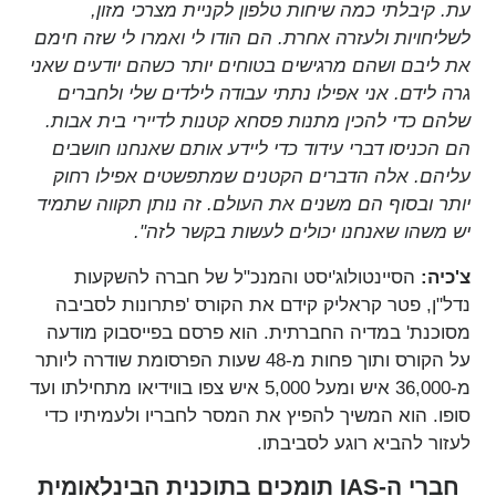
עת. קיבלתי כמה שיחות טלפון לקניית מצרכי מזון,
לשליחויות ולעזרה אחרת. הם הודו לי ואמרו לי שזה חימם
את ליבם ושהם מרגישים בטוחים יותר כשהם יודעים שאני
גרה לידם. אני אפילו נתתי עבודה לילדים שלי ולחברים
שלהם כדי להכין מתנות פסחא קטנות לדיירי בית אבות.
הם הכניסו דברי עידוד כדי ליידע אותם שאנחנו חושבים
עליהם. אלה הדברים הקטנים שמתפשטים אפילו רחוק
יותר ובסוף הם משנים את העולם. זה נותן תקווה שתמיד
יש משהו שאנחנו יכולים לעשות בקשר לזה".
צ'כיה:
הסיינטולוג'יסט והמנכ"ל של חברה להשקעות
נדל"ן, פטר קראליק קידם את הקורס 'פתרונות לסביבה
מסוכנת' במדיה החברתית.
הוא פרסם בפייסבוק מודעה
על הקורס ותוך פחות מ-48 שעות הפרסומת שודרה ליותר
מ-36,000 איש ומעל 5,000 איש צפו בווידיאו מתחילתו ועד
סופו. הוא המשיך להפיץ את המסר לחבריו ולעמיתיו כדי
לעזור להביא רוגע לסביבתו.
חברי ה-IAS תומכים בתוכנית הבינלאומית