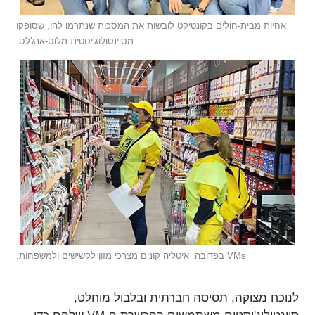
אחיות מבית-חולים בקונטיקט לובשות את המסכות שנתרמו להן, שסופקו
מסיינטולוג'יסטית מלוס-אנג'לס.
VMs בפדובה, איטליה קונים מצרכי מזון לקשישים ולמשפחות.
לנוכח מצוקה, תסיסה חברתית ובלבול מוחלט,