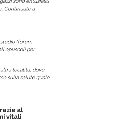
agazzi sono entusiasti
le. Continuate a
 studio (forum
ali opuscoli per
ltra località, dove
ome sulla salute quale
razie al
 vitali