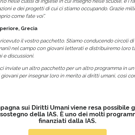
lo nelle classi di inglese in cui insegno nelle scuole, e i r
zioni e dei progetti di cui ci stiamo occupando. Grazie mil
oprio come fate voi”.
periore, Grecia
 ricevuto il vostro pacchetto. Stiamo conducendo circoli di
umani) nel campo con giovani letterati e distribuiremo loro t
 e discussioni.
i inviate un altro pacchetto per un altro programma in un a
giovani per insegnar loro in merito ai diritti umani, così c
agna sui Diritti Umani viene resa possibile g
 sostegno della IAS. È uno dei molti programmi
finanziati dalla IAS.