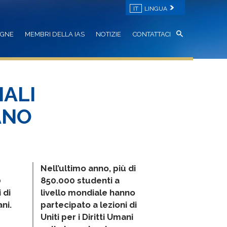
IT
LINGUA
AGNE
MEMBRI DELLA IAS
NOTIZIE
CONTATTACI
IALI
ANO
Nell’ultimo anno, più di
0
850.000 studenti a
 di
livello mondiale hanno
ani.
partecipato a lezioni di
Uniti per i Diritti Umani