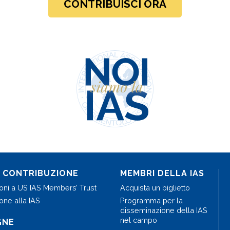
CONTRIBUISCI ORA
A CONTRIBUZIONE
MEMBRI DELLA IAS
ioni a US IAS Members’ Trust
Acquista un biglietto
one alla IAS
Programma per la
disseminazione della IAS
nel campo
GNE