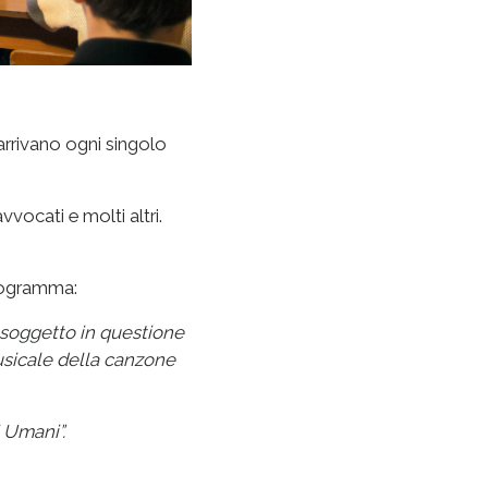
 arrivano ogni singolo
vvocati e molti altri.
programma:
l soggetto in questione
usicale della canzone
 Umani”.