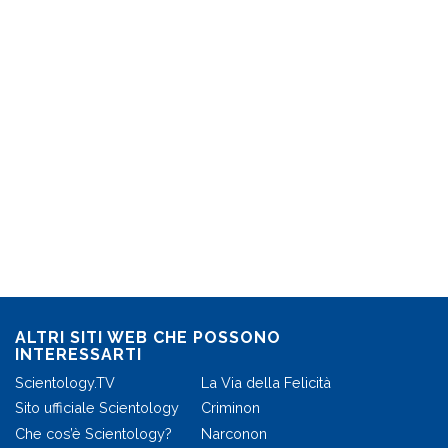
ALTRI SITI WEB CHE POSSONO
INTERESSARTI
Scientology.TV
La Via della Felicità
Sito ufficiale Scientology
Criminon
Che cos’è Scientology?
Narconon