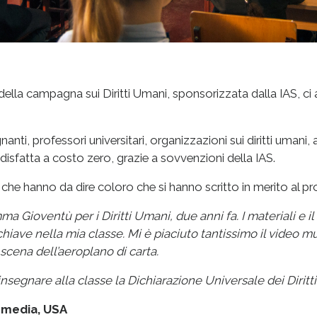
i della campagna sui Diritti Umani, sponsorizzata dalla IAS, ci
anti, professori universitari, organizzazioni sui diritti umani, a
disfatta a costo zero, grazie a sovvenzioni della IAS.
che hanno da dire coloro che si hanno scritto in merito al 
ma Gioventù per i Diritti Umani, due anni fa. I materiali e i
hiave nella mia classe. Mi è piaciuto tantissimo il video m
cena dell’aeroplano di carta.
segnare alla classe la Dichiarazione Universale dei Diritti
 media, USA