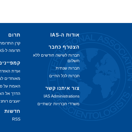
אודות ה‑IAS
תרום
קרן התרומה של ח
הצטרף כחבר
תרומה ל-IAS
חברות לשישה חודשים ללא
תשלום
קמפיינים
חברות שנתית
ועדת האזרח
חברות לכל החיים
מאוחדים למ
האמת על ס
צור איתנו קשר
הדרך אל הא
IAS Administrations
יועצים רוחנ
משרדי חברויות יבשתיים
חדשות
RSS