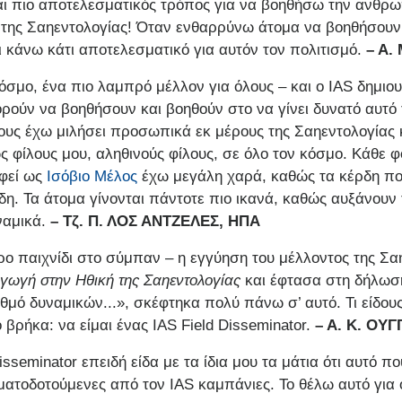
 και πιο αποτελεσματικός τρόπος για να βοηθήσω την ανθρω
 της Σαηεντολογίας! Όταν ενθαρρύνω άτομα να βοηθήσουν
ι κάνω κάτι αποτελεσματικό για αυτόν τον πολιτισμό.
– Α.
Μ
σμο, ένα πιο λαμπρό μέλλον για όλους – και ο IAS δημιου
ούν να βοηθήσουν και βοηθούν στο να γίνει δυνατό αυτό 
υς έχω μιλήσει προσωπικά εκ μέρους της Σαηεντολογίας 
 φίλους μου, αληθινούς φίλους, σε όλο τον κόσμο. Κάθε 
φεί ως
Ισόβιο Μέλος
έχω μεγάλη χαρά, καθώς τα κέρδη που 
έρδη. Τα άτομα γίνονται πάντοτε πιο ικανά, καθώς αυξάν
ναμικά.
– Τζ
. Π. ΛΟΣ ΑΝΤΖΕΛΕΣ, ΗΠΑ
ερο παιχνίδι στο σύμπαν – η εγγύηση του μέλλοντος της Σα
γωγή στην Ηθική της Σαηεντολογίας
και έφτασα στη δήλωσ
ιθμό δυναμικών...», σκέφτηκα πολύ πάνω σ’ αυτό. Τι είδου
ο βρήκα: να είμαι ένας IAS Field Disseminator.
– A.
K. ΟΥΓ
isseminator επειδή είδα με τα ίδια μου τα μάτια ότι αυτό 
ηματοδοτούμενες από τον IAS καμπάνιες. Το θέλω αυτό για