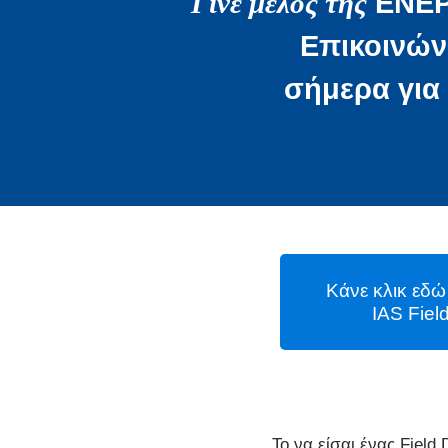
Γίνε μέλος της
ΕΝΕ
Επικοινών
σήμερα για
Κάνε κλικ εδώ
IAS Fiel
Το να είσαι ένας Field