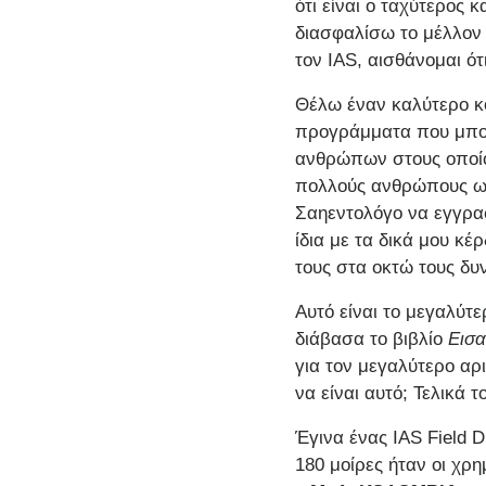
ότι είναι ο ταχύτερος
διασφαλίσω το μέλλον
τον IAS, αισθάνομαι ότ
Θέλω έναν καλύτερο κό
προγράμματα που μπορ
ανθρώπων στους οποίο
πολλούς ανθρώπους ως
Σαηεντολόγο να εγγρα
ίδια με τα δικά μου κ
τους στα οκτώ τους δυ
Αυτό είναι το μεγαλύτ
διάβασα το βιβλίο
Εισα
για τον μεγαλύτερο αρ
να είναι αυτό; Τελικά τ
Έγινα ένας IAS Field D
180 μοίρες ήταν οι χρ