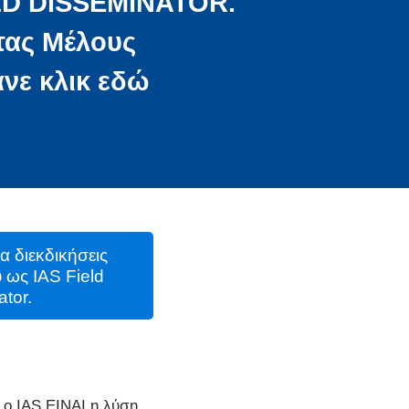
LD DISSEMINATOR.
τας Μέλους
άνε κλικ εδώ
α διεκδικήσεις
 ως IAS Field
tor.
ι ο IAS ΕΙΝΑΙ η λύση