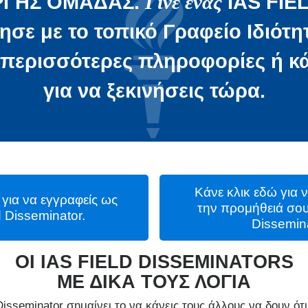
ΡΓΗΣ ΟΜΑΔΑΣ.
Γίνε ένας
IAS FIE
ησε με το τοπικό Γραφείο Ιδιότη
 περισσότερες πληροφορίες ή
κ
για να ξεκινήσεις τώρα.
Κάνε κλικ εδώ για ν
 για να εγγραφείς ως
την προμήθειά σου
d Disseminator.
Dissemina
ΟΙ IAS FIELD DISSEMINATORS
ΜΕ ΔΙΚΑ ΤΟΥΣ ΛΟΓΙΑ
 Disseminator σημαίνει το να κάνεις τους άλλους να δουν ότ