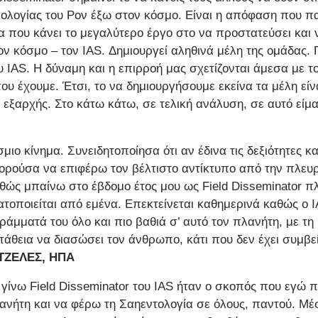
χνολογίας του Ρον έξω στον κόσμο. Είναι η απόφαση που πα
 που κάνει το μεγαλύτερο έργο στο να προστατεύσει και 
ν κόσμο – τον IAS. Δημιουργεί αληθινά μέλη της ομάδας. Γ
 IAS. Η δύναμη και η επιρροή μας σχετίζονται άμεσα με τ
 έχουμε. Έτσι, το να δημιουργήσουμε εκείνα τα μέλη είνα
υε εξαρχής. Στο κάτω κάτω, σε τελική ανάλυση, σε αυτό εί
μιο κίνημα. Συνειδητοποίησα ότι αν έδινα τις δεξιότητες κα
ορούσα να επιφέρω τον βέλτιστο αντίκτυπο από την πλευ
αθώς μπαίνω στο έβδομο έτος μου ως Field Disseminator 
οποιείται από εμένα. Επεκτείνεται καθημερινά καθώς ο IAS
ράμματά του όλο και πιο βαθιά σ’ αυτό τον πλανήτη, με τη
θεια να διασώσει τον άνθρωπο, κάτι που δεν έχει συμβε
ΤΖΕΛΕΣ, ΗΠΑ
γίνω Field Disseminator του IAS ήταν ο σκοπός που εγώ
νήτη και να φέρω τη Σαηεντολογία σε όλους, παντού. Μέ