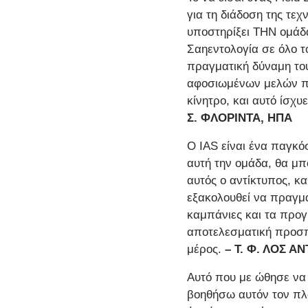
για τη διάδοση της τε
υποστηρίξει ΤΗΝ ομάδα
Σαηεντολογία σε όλο το
πραγματική δύναμη του
αφοσιωμένων μελών που
κίνητρο, και αυτό ίσχ
Σ. ΦΛΟΡΙΝΤΑ, ΗΠΑ
Ο IAS είναι ένα παγκόσ
αυτή την ομάδα, θα μπ
αυτός ο αντίκτυπος, κ
εξακολουθεί να πραγματ
καμπάνιες και τα προγ
αποτελεσματική προσπά
μέρος.
– Τ. Φ.
ΛΟΣ ΑΝ
Αυτό που με ώθησε να 
βοηθήσω αυτόν τον πλα