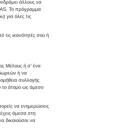
υνδράμει άλλους να
 IAS. Το πρόγραμμα
) για όλες τις
ό τις ικανότητές σου ή
ας Μέλους ή σ’ ένα
 δωρεών ή να
ρομήθεια συλλογής
ό το άτομο ως άμεσο
μπορείς να ενημερώσεις
έχεις άμεσα στη
να δικαιούσαι να