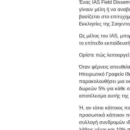
Ένας IAS Field Dissem
γίνουν μέλη ή να αναβ
βασίζεται στo επιτυχη
Εκκλησίες της Σαηεντο
Ως μέλος του IAS, μπο
το επίπεδο εκπαίδευσή
Ορίστε πώς λειτουργεί
Όταν φέρνεις απευθείας
Ηπειρωτικό Γραφείο Ιδ
παρακολουθήσει μια εκ
δωρεών 5% για κάθε σ
αποτέλεσμα αυτής της
Ή, αν είσαι κάποιος πο
προσωπικά κάποιον πά
συλλογή συνδρομών ιδι
λάβεις μέχρι και 10% 