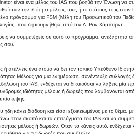
inator είναι ένα μέλος του IAS που βοηθά την Ένωση να σ
αθμίσουν την ιδιότητα μέλους τους ή το στάτους τους στον
μένο πρόγραμμα για FSM (Μέλη του Προσωπικού του Πεδίου
λογίας, που δημιουργήθηκε από τον Λ. Ρον Χάμπαρντ.
ρείς να συμμετέχεις σε αυτό το πρόγραμμα, ανεξάρτητα απ
ς σου.
:
 ή στέλνεις ένα άτομο να δει τον τοπικό Υπεύθυνο Ιδιότητ
ιότητας Μέλους για μια ενημέρωση, συνέντευξη συλλογής
δήλωση του IAS, ενδέχεται να δικαιούσαι να λάβεις μία π
υνδρομές ιδιότητας μέλους ή δωρεές που λαμβάνονται απ
 επίσκεψης.
υ ήδη κάνει διάδοση και είσαι εξοικειωμένος με το θέμα, 
νω στον σκοπό και τα επιτεύγματα του IAS και να συμμετ
ότητας μέλους ή δωρεών. Όταν το κάνεις αυτό, ενδέχεται 
προμήθεια για τις δωρεές που συνέλεξες.