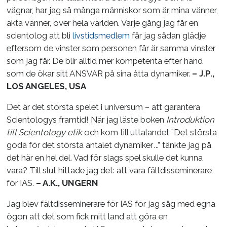
vägnar, har jag så många människor som är mina vänner,
äkta vänner, över hela världen. Varje gång jag får en
scientolog att bli
livstidsmedlem
får jag sådan glädje
eftersom de vinster som personen får är samma vinster
som jag får. De blir alltid mer kompetenta efter hand
som de ökar sitt ANSVAR på sina åtta dynamiker.
– J.P.,
LOS ANGELES, USA
Det är det största spelet i universum – att garantera
Scientologys framtid! När jag läste boken
Introduktion
till Scientology etik
och kom till uttalandet ”Det största
goda för det största antalet dynamiker ...” tänkte jag på
det här en hel del. Vad för slags spel skulle det kunna
vara? Till slut hittade jag det: att vara fältdisseminerare
för IAS.
– A.K., UNGERN
Jag blev fältdisseminerare för IAS för jag såg med egna
ögon att det som fick mitt land att göra en