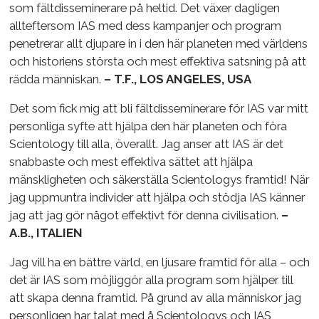
som fältdisseminerare på heltid. Det växer dagligen
allteftersom IAS med dess kampanjer och program
penetrerar allt djupare in i den här planeten med världens
och historiens största och mest effektiva satsning på att
rädda människan.
– T.F., LOS ANGELES, USA
Det som fick mig att bli fältdisseminerare för IAS var mitt
personliga syfte att hjälpa den här planeten och föra
Scientology till alla, överallt. Jag anser att IAS är det
snabbaste och mest effektiva sättet att hjälpa
mänskligheten och säkerställa Scientologys framtid! När
jag uppmuntra individer att hjälpa och stödja IAS känner
jag att jag gör något effektivt för denna civilisation.
–
A.B., ITALIEN
Jag vill ha en bättre värld, en ljusare framtid för alla – och
det är IAS som möjliggör alla program som hjälper till
att skapa denna framtid. På grund av alla människor jag
personligen har talat med å Scientologys och IAS