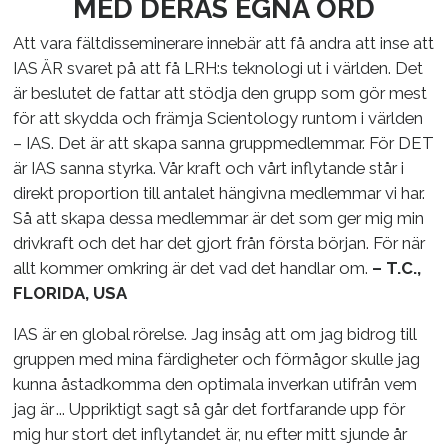
MED DERAS EGNA ORD
Att vara fältdisseminerare innebär att få andra att inse att
IAS ÄR svaret på att få LRH:s teknologi ut i världen. Det
är beslutet de fattar att stödja den grupp som gör mest
för att skydda och främja Scientology runtom i världen
– IAS. Det är att skapa sanna gruppmedlemmar. För DET
är IAS sanna styrka. Vår kraft och vårt inflytande står i
direkt proportion till antalet hängivna medlemmar vi har.
Så att skapa dessa medlemmar är det som ger mig min
drivkraft och det har det gjort från första början. För när
allt kommer omkring är det vad det handlar om.
– T.C.,
FLORIDA, USA
IAS är en global rörelse. Jag insåg att om jag bidrog till
gruppen med mina färdigheter och förmågor skulle jag
kunna åstadkomma den optimala inverkan utifrån vem
jag är ... Uppriktigt sagt så går det fortfarande upp för
mig hur stort det inflytandet är, nu efter mitt sjunde år