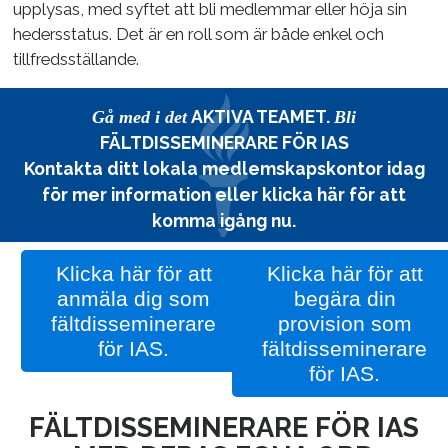
upplysas, med syftet att bli medlemmar eller höja sin
hedersstatus. Det är en roll som är både enkel och
tillfredsställande.
AKTIVA TEAMET.
Gå med i det
Bli
FÄLTDISSEMINERARE FÖR IAS
Kontakta ditt lokala medlemskapskontor
idag
för mer information eller
klicka här
för att
komma igång nu.
Klicka här för att
Klicka här för att
anmäla dig som
begära din
fältdisseminerare
provision som
för IAS.
fältdisseminerare
för IAS.
FÄLTDISSEMINERARE FÖR IAS