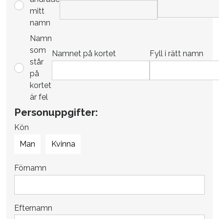
mitt
namn
Namn
som
Namnet på kortet
Fyll i rätt namn
står
på
kortet
är fel
Personuppgifter:
Kön
Man
Kvinna
Förnamn
Efternamn