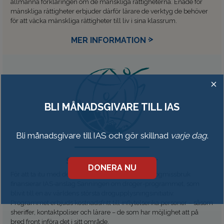
allmänna förklaringen om de mänskliga rättigheterna. Enade för
mänskliga rättigheter erbjuder därför lärare de verktyg de behöver
för att väcka mänskliga rättigheter till liv i sina klassrum.
MER INFORMATION
BLI MÅNADSGIVARE TILL IAS
Bli månadsgivare till IAS och gör skillnad
varje dag
.
Sanningen om droger
DONERA NU
För att ta itu med den globala situationen med drogmissbruk
finansierar IAS-anslag Sanningen om droger-programmet, som
blivit till en av världens största drogupplysningsinitiativ.
Programmet erbjuds kostnadsfritt till inflytelserika personer – såsom
sheriffer, kontaktpoliser och lärare – de som har möjlighet att på
bred front införa det i sitt område.