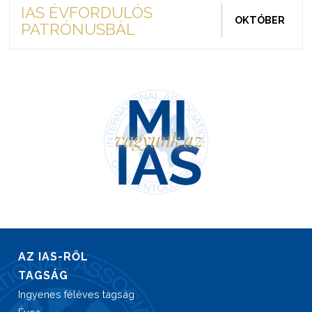
IAS ÉVFORDULÓS
OKTÓBER
PATRÓNUSBÁL
AZ IAS-RŐL
TAGSÁG
Ingyenes féléves tagság