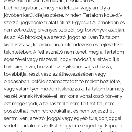
élveznek minden formában, médiában és
technológiában, amely ma létezik, vagy amely a
jövőben kerül kifejlesztésre. Minden Tartalom kollektív
szerzői jogvédelem alatt áll az Egyesült Államokban és
nemzetközileg érvényes szerzői jogi törvények alapján,
és az IAS birtokolja a szerzői jogot az ilyen Tartalom
kiválasztása, koordinációja, elrendezése és fejlesztése
tekintetében. A felhasználó nem teheti meg a Tartalom
egészével vagy részével, hogy módosítja, eltávolítja,
törli, kiegészíti, hozzátesz, nyilvánosságra hozza,
továbbítja, részt vesz az áthelyezésében vagy
eladásában, belőle származtatott terméket hoz létre,
vagy valamilyen módon kiaknázza a Tartalom bármely
részét. Annak kivételével, amikor a vonatkozó törvény
ezt megengedi, a felhasználó nem tölthet fel, nem
posztolhat, nem reprodukálhat és nem terjeszthet
semmilyen, szerzői joggal vagy egyéb tulajdonjoggal
védett Tartalmat anélkül, hogy erre engedélyt kapna a