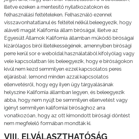
illetve ezeken a mentesítő nyilatkozatokon és
felhasználási feltételeken. Felhasználó ezennel
visszavonhatatlanul és feltétel nélkül beleegyezik, hogy
aláveti magát Kalifornia állam bíróságai, illetve az
Egyesült Államok Kalifornia államban működő bíróságai
kizárólagos bírói illetékességének, amennyiben bírósági
perre kerül sor e weboldal használatából kifolyólag vagy
vele kapcsolatban (és beleegyezik, hogy e bíróságokon
kívül nem kezd semmilyen ezzel kapcsolatos peres
eljárásba), lemond minden azzal kapcsolatos
ellenvetésről, hogy egy ilyen ügy tárgyalásának
helyszíne Kalifornia államban legyen, és beleegyezik
abba, hogy nem nyújt be semmilyen ellenvetést vagy
igényt semmilyen kaliforniai bírósághoz arra
vonatkozóan, hogy az ott kimondott bírósági döntést
nem megfelelő formában mondták ki.
VIII. ELVÁLASZTHATÓSÁG