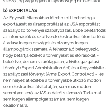
szerzői jog vagy egyéb tulajdonosi jog birtokosától.
b) EXPORTÁLÁS
Az Egyesült Államokban létrehozott technológia
exportálását és újraexportálását az USA exportálást
szabályozó törvényei szabályozzák. Ebbe beletartozik
az információk és szoftverek elektronikus úton történő
átadása idegen országok és bizonyos idegen
állampolgárok számára. A felhasználó beleegyezik,
hogy betartja ezeket a törvényeket és előírásokat –
beleértve, de nem kizárólagosan, a kiviteligazgatási
törvényt (Export Administration Act) és a fegyverkivitel-
szabályozási törvényt (Arms Export Control Act) –, és
nem helyez át ezekbe a törvényekbe ütköző módon
sem elektronikus átvitel útján, sem más módon
semmilyen, erről az IAS-oldalról származó Tartalmat
sem idegen állampolgár számára, sem idegen
célállomásra.