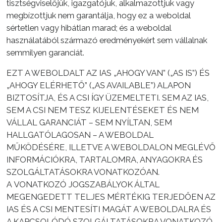
tisztségviselőjük, igazgatójuk, alkalmazottjuk vagy
megbízottjuk nem garantálja, hogy ez a weboldal
sértetlen vagy hibátlan marad; és a weboldal
használatából származó eredményekért sem vállalnak
semmilyen garanciát.
EZT A WEBOLDALT AZ IAS „AHOGY VAN” („AS IS”) ÉS
„AHOGY ELÉRHETŐ” („AS AVAILABLE”) ALAPON
BIZTOSÍTJA, ÉS A CSI ÍGY ÜZEMELTETI. SEM AZ IAS,
SEM A CSI NEM TESZ KIJELENTÉSEKET ÉS NEM
VÁLLAL GARANCIÁT – SEM NYÍLTAN, SEM
HALLGATÓLAGOSAN – A WEBOLDAL
MŰKÖDÉSÉRE, ILLETVE A WEBOLDALON MEGLÉVŐ
INFORMÁCIÓKRA, TARTALOMRA, ANYAGOKRA ÉS
SZOLGÁLTATÁSOKRA VONATKOZÓAN.
A VONATKOZÓ JOGSZABÁLYOK ÁLTAL
MEGENGEDETT TELJES MÉRTÉKIG TERJEDŐEN AZ
IAS ÉS A CSI MENTESÍTI MAGÁT A WEBOLDALRA ÉS
A KAPCSOLÓDÓ SZOLGÁLTATÁSOKRA VONATKOZÓ