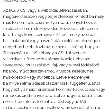
HAGYATKOZNIA.
Az IAS, a CSI vagy a weboldal létrehozásában,
megteremtésében vagy terjesztésében érintett bármely
más fél nem tehető semmilyen körülmények között
felelőssé semmiféle közvetlen, közvetett, előre nem
látott vagy következményes kárért, amely az oldal
használatából vagy használatára való képtelenségből
ered; ebbe beletartozik az, de nem kizárólag, hogy a
Felhasználó az IAS-től vagy a CSI-tól szerzett
valamilyen információra támaszkodik, illetve ami
tévedésből, mulasztásból, fájl vagy e-mail törléséből,
hibából, működési zavarból, vírusból, késedelmes
működésből vagy átvitelből, illetve eredmények
bármilyen elmaradásából származik, függetlenül attól,
hogy ezt vis maior, sikertelen kommunikáció, lopás vagy
rombolás
eredményezte-e,
illetve hogy felhatalmazás
nélküli hozzáférés
történt-e
a CSI vagy az IAS
feljegyzéseihez, programjaihoz vagy szolgáltatásaihoz.