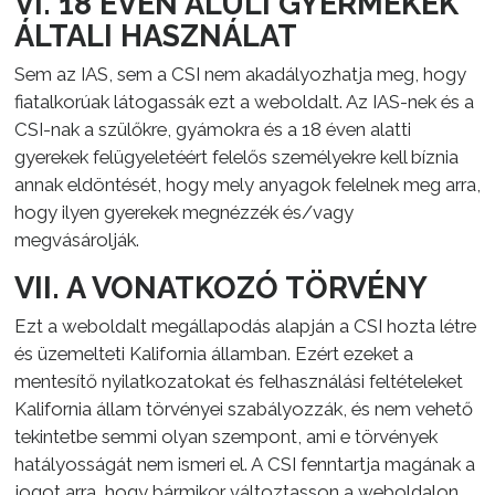
VI. 18 ÉVEN ALULI GYERMEKEK
ÁLTALI HASZNÁLAT
Sem az IAS, sem a CSI nem akadályozhatja meg, hogy
fiatalkorúak látogassák ezt a weboldalt. Az IAS-nek és a
CSI-nak a szülőkre, gyámokra és a 18 éven alatti
gyerekek felügyeletéért felelős személyekre kell bíznia
annak eldöntését, hogy mely anyagok felelnek meg arra,
hogy ilyen gyerekek megnézzék és/vagy
megvásárolják.
VII. A VONATKOZÓ TÖRVÉNY
Ezt a weboldalt megállapodás alapján a CSI hozta létre
és üzemelteti Kalifornia államban. Ezért ezeket a
mentesítő nyilatkozatokat és felhasználási feltételeket
Kalifornia állam törvényei szabályozzák, és nem vehető
tekintetbe semmi olyan szempont, ami e törvények
hatályosságát nem ismeri el. A CSI fenntartja magának a
jogot arra, hogy bármikor változtasson a weboldalon,