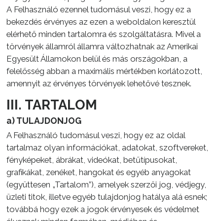
A Felhasználó ezennel tudomásul veszi, hogy ez a
bekezdés érvényes az ezen a weboldalon keresztül
elérhető minden tartalomra és szolgáltatásra. Mivel a
törvények államról államra változhatnak az Amerikai
Egyesült Államokon belül és más országokban, a
felelősség abban a maximális mértékben korlátozott,
amennyit az érvényes törvények lehetővé tesznek.
III. TARTALOM
a) TULAJDONJOG
A Felhasználó tudomásul veszi, hogy ez az oldal
tartalmaz olyan információkat, adatokat, szoftvereket,
fényképeket, ábrákat, videókat, betűtípusokat,
grafikákat, zenéket, hangokat és egyéb anyagokat
(együttesen „Tartalom”), amelyek szerzői jog, védjegy,
üzleti titok, illetve egyéb tulajdonjog hatálya alá esnek;
továbbá hogy ezek a jogok érvényesek és védelmet