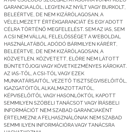
GARANCIA ALÓL, LEGYEN AZ NYÍLT VAGY BURKOLT,
BELEÉRTVE, DE NEM KIZÁRÓLAGOSAN, A
VÉLELMEZETT ÉRTÉKGARANCIÁT ÉS EGY ADOTT
CÉLRA TÖRTÉNŐ MEGFELELÉST. SEM AZ IAS, SEM
A CSI NEM VÁLLAL FELELŐSSÉGET A WEBOLDAL
HASZNÁLATÁBÓL ADÓDÓ BÁRMILYEN KÁRÉRT,
BELEÉRTVE, DE NEM KIZÁRÓLAGOSAN, A
KÖZVETLEN, KÖZVETETT, ELŐRE NEM LÁTOTT
BÜNTETŐJOGI VAGY KÖVETKEZMÉNYES KÁROKAT.
AZ IAS-TŐL, A CSI-TÓL VAGY EZEK
MUNKATÁRSAITÓL, VEZETŐ TISZTSÉGVISELŐITŐL,
IGAZGATÓITÓL ALKALMAZOTTAITÓL,
KÉPVISELŐITŐL VAGY HASONLÓKTÓL KAPOTT
SEMMILYEN SZÓBELI TANÁCSOT VAGY ÍRÁSBELI
INFORMÁCIÓT NEM SZABAD GARANCIAKÉNT
ÉRTELMEZNI; A FELHASZNÁLÓNAK NEM SZABAD
SEMMI ILYEN INFORMÁCIÓRA VAGY TANÁCSRA