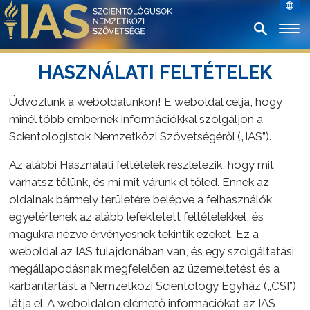
HASZNÁLATI FELTÉTELEK
Üdvözlünk a weboldalunkon! E weboldal célja, hogy
minél több embernek információkkal szolgáljon a
Scientologistok Nemzetközi Szövetségéről („IAS”).
Az alábbi Használati feltételek részletezik, hogy mit
várhatsz tőlünk, és mi mit várunk el tőled. Ennek az
oldalnak bármely területére belépve a felhasználók
egyetértenek az alább lefektetett feltételekkel, és
magukra nézve érvényesnek tekintik ezeket. Ez a
weboldal az IAS tulajdonában van, és egy szolgáltatási
megállapodásnak megfelelően az üzemeltetést és a
karbantartást a Nemzetközi Scientology Egyház („CSI”)
látja el. A weboldalon elérhető információkat az IAS