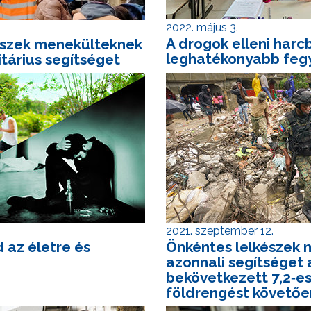
2022. május 3.
A
drogok elleni
harcb
észek
menekülteknek
leghatékonyabb feg
tárius segítséget
2021. szeptember 12.
 az életre és
Önkéntes lelkészek 
azonnali segítséget 
bekövetkezett 7,2‑e
földrengést követőe