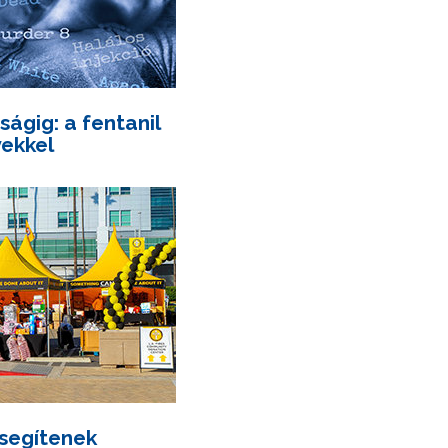
ságig: a fentanil
yekkel
 segítenek