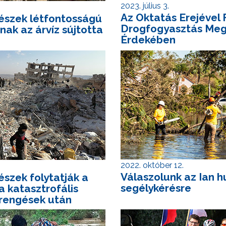
2023. július 3.
Az Oktatás Erejével 
észek létfontosságú
Drogfogyasztás Meg
nak az árvíz sújtotta
Érdekében
2022. október 12.
Válaszolunk az Ian h
szek folytatják a
segélykérésre
a katasztrofális
drengések után