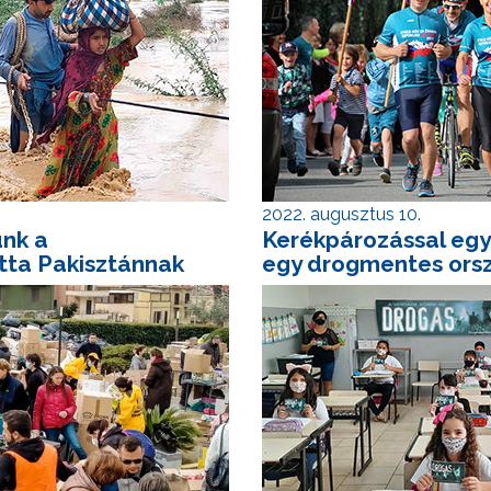
2022. augusztus 10.
unk a
Kerékpározással egy
otta Pakisztánnak
egy drogmentes ors