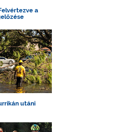
Felvértezve a
előzése
urrikán utáni