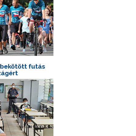
bekötött futás
zágért