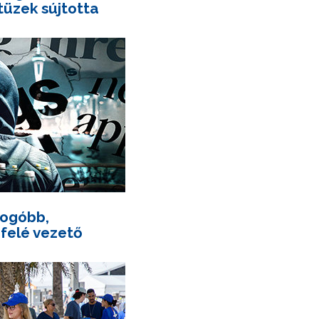
tüzek sújtotta
yogóbb,
felé vezető