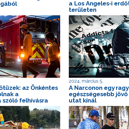
a Los Angeles‑i erdő
ágából
területen
2024. március 5.
dőtüzek: az Önkéntes
A Narconon egy rag
olnak a
egészségesebb jövő 
 szóló felhívásra
utat kínál