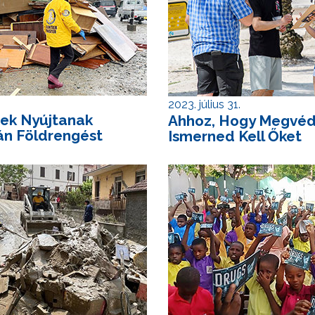
2023. július 31.
ek Nyújtanak
Ahhoz, Hogy Megvédd
án Földrengést
Ismerned Kell Őket