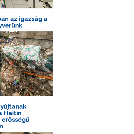
an az igazság a
yverünk
nyújtanak
a Haitin
s erősségű
n