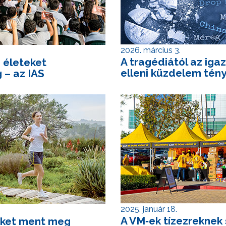
2026. március 3.
A tragédiától az igaz
, életeket
elleni küzdelem tén
 – az IAS
2025. január 18.
A VM‑ek tízezreknek
eket ment meg