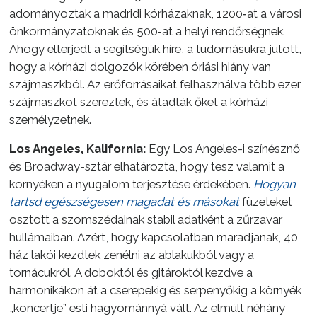
adományoztak a madridi kórházaknak, 1200‑at a városi
önkormányzatoknak és 500‑at a helyi rendőrségnek.
Ahogy elterjedt a segítségük híre, a tudomásukra jutott,
hogy a kórházi dolgozók körében óriási hiány van
szájmaszkból. Az erőforrásaikat felhasználva több ezer
szájmaszkot szereztek, és átadták őket a kórházi
személyzetnek.
Los Angeles, Kalifornia:
Egy Los Angeles-i színésznő
és Broadway-sztár elhatározta, hogy tesz valamit a
környéken a nyugalom terjesztése érdekében.
Hogyan
tartsd egészségesen magadat és másokat
füzeteket
osztott a szomszédainak stabil adatként a zűrzavar
hullámaiban. Azért, hogy kapcsolatban maradjanak, 40
ház lakói kezdtek zenélni az ablakukból vagy a
tornácukról. A doboktól és gitároktól kezdve a
harmonikákon át a cserepekig és serpenyőkig a környék
„koncertje” esti hagyománnyá vált. Az elmúlt néhány