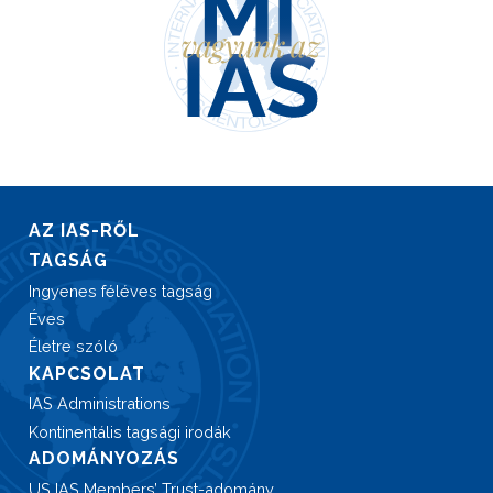
AZ IAS-RŐL
TAGSÁG
Ingyenes féléves tagság
Éves
Életre szóló
KAPCSOLAT
IAS Administrations
Kontinentális tagsági irodák
ADOMÁNYOZÁS
US IAS Members’ Trust-adomány