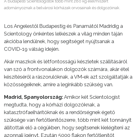
A budapesti Scientologistok több mint 280 kg élelmiszert
adományoznak a belvárosi kórházak orvosainak és dolgozóinak.
Los Angelestől Budapestig és Panamától Madridig a
Scientology önkéntes lelkészek a világ minden táján
akcióba lendülnek, hogy segítséget nyújtsanak a
COVID‑19 válság idején.
Akár maszkok és létfontosságú készletek szállításáról
van szó a frontvonalakon dolgozók számára, akár étel
készítéséről a rászorulóknak, a VM‑ek azt szolgáltatják a
közösségeiknek, amire a leginkább szükség van.
Madrid, Spanyolország:
Amikor két Scientologist
megtudta, hogy a kórházi dolgozóknak, a
katasztrófaelhárítóknak és a rendőrségnek égető
szüksége van fertőtlenítőszerre, több mint két tonnányit
állítottak elő a cégükben, hogy segítsenek kielégíteni az
azonnali igényt. Ezután 5000 flakon fertőtlenítőt