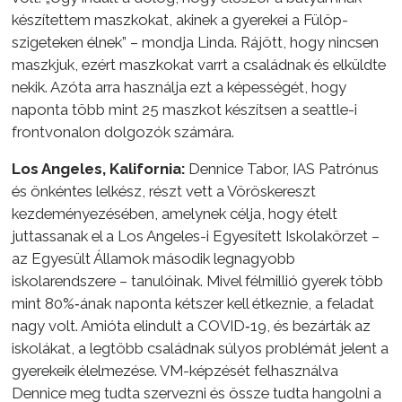
készítettem maszkokat, akinek a gyerekei a Fülöp-
szigeteken élnek” – mondja Linda. Rájött, hogy nincsen
maszkjuk, ezért maszkokat varrt a családnak és elküldte
nekik. Azóta arra használja ezt a képességét, hogy
naponta több mint 25 maszkot készítsen a seattle-i
frontvonalon dolgozók számára.
Los Angeles, Kalifornia:
Dennice Tabor, IAS Patrónus
és önkéntes lelkész, részt vett a Vöröskereszt
kezdeményezésében, amelynek célja, hogy ételt
juttassanak el a Los Angeles-i Egyesített Iskolakörzet –
az Egyesült Államok második legnagyobb
iskolarendszere – tanulóinak. Mivel félmillió gyerek több
mint 80%‑ának naponta kétszer kell étkeznie, a feladat
nagy volt. Amióta elindult a COVID‑19, és bezárták az
iskolákat, a legtöbb családnak súlyos problémát jelent a
gyerekeik élelmezése. VM-képzését felhasználva
Dennice meg tudta szervezni és össze tudta hangolni a