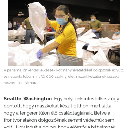
A panamai önkéntes lelkészek kormányhivatalokkal dolgoznak együtt,
és naponta több mint 50 000 zsáknyi élelmiszert készítenek össze a
rászorulók számára.
Seattle, Washington:
Egy helyi önkéntes lelkész úgy
döntött, hogy maszkokat készít otthon, mert látta,
hogy a tengerentúlon élő családtagjainak, illetve a
frontvonalakon dolgozóknak semmi védelmük sem
volt. „Úgy indult a dolog, hogy először a bátyámnak