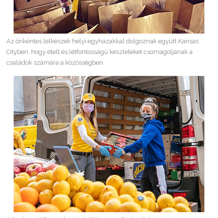
Az önkéntes lelkészek helyi egyházakkal dolgoznak együtt Kansas
Cityben, hogy ételt és létfontosságú készleteket csomagoljanak a
családok számára a közösségben.