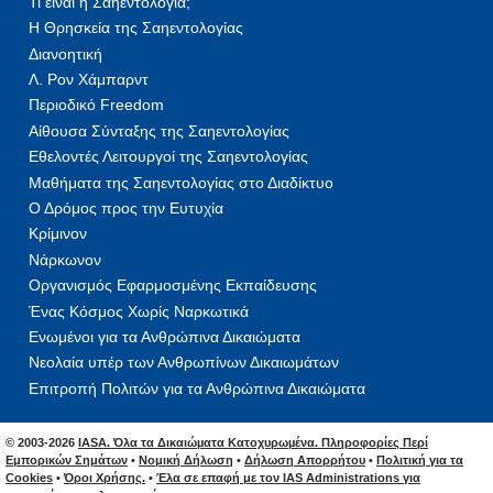
Τι είναι η Σαηεντολογία;
Η Θρησκεία της Σαηεντολογίας
Διανοητική
Λ. Ρον Χάμπαρντ
Περιοδικό Freedom
Αίθουσα Σύνταξης της Σαηεντολογίας
Εθελοντές Λειτουργοί της Σαηεντολογίας
Μαθήματα της Σαηεντολογίας στο Διαδίκτυο
Ο Δρόμος προς την Ευτυχία
Κρίμινον
Νάρκωνον
Οργανισμός Εφαρμοσμένης Εκπαίδευσης
Ένας Κόσμος Χωρίς Ναρκωτικά
Ενωμένοι για τα Ανθρώπινα Δικαιώματα
Νεολαία υπέρ των Ανθρωπίνων Δικαιωμάτων
Επιτροπή Πολιτών για τα Ανθρώπινα Δικαιώματα
© 2003-2026
IASA. Όλα τα Δικαιώµατα Κατοχυρωµένα. Πληροφορίες Περί
Εμπορικών Σημάτων
•
Νομική Δήλωση
•
Δήλωση Απορρήτου
•
Πολιτική για τα
Cookies
•
Όροι Χρήσης.
•
Έλα σε επαφή με τον IAS Administrations για