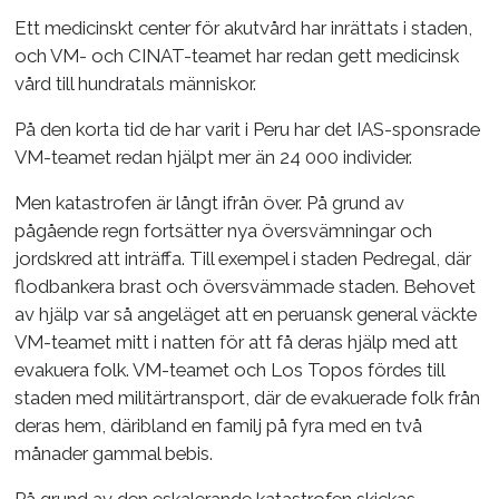
Ett medicinskt center för akutvård har inrättats i staden,
och VM- och CINAT-teamet har redan gett medicinsk
vård till hundratals människor.
På den korta tid de har varit i Peru har det IAS-sponsrade
VM-teamet redan hjälpt mer än 24 000 individer.
Men katastrofen är långt ifrån över. På grund av
pågående regn fortsätter nya översvämningar och
jordskred att inträffa. Till exempel i staden Pedregal, där
flodbankera brast och översvämmade staden. Behovet
av hjälp var så angeläget att en peruansk general väckte
VM-teamet mitt i natten för att få deras hjälp med att
evakuera folk. VM-teamet och Los Topos fördes till
staden med militärtransport, där de evakuerade folk från
deras hem, däribland en familj på fyra med en två
månader gammal bebis.
På grund av den eskalerande katastrofen skickas