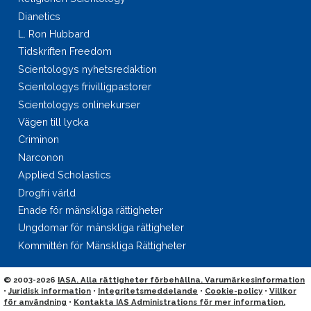
Dianetics
L. Ron Hubbard
Tidskriften Freedom
Scientologys nyhetsredaktion
Scientologys frivilligpastorer
Scientologys onlinekurser
Vägen till lycka
Criminon
Narconon
Applied Scholastics
Drogfri värld
Enade för mänskliga rättigheter
Ungdomar för mänskliga rättigheter
Kommittén för Mänskliga Rättigheter
© 2003-2026
IASA. Alla rättigheter förbehållna. Varumärkesinformation
•
Juridisk information
•
Integritetsmeddelande
•
Cookie-policy
•
Villkor
för användning
•
Kontakta IAS Administrations för mer information.