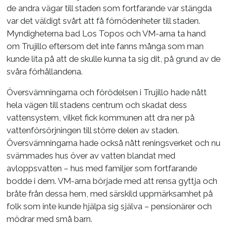
de andra vägar till staden som fortfarande var stängda
var det väldigt svårt att få förnödenheter till staden.
Myndigheterna bad Los Topos och VM-arna ta hand
om Trujillo eftersom det inte fanns många som man
kunde lita på att de skulle kunna ta sig dit, på grund av de
svåra förhållandena.
Översvämningarna och förödelsen i Trujillo hade nått
hela vägen till stadens centrum och skadat dess
vattensystem, vilket fick kommunen att dra ner på
vattenförsörjningen till större delen av staden.
Översvämningarna hade också nått reningsverket och nu
svämmades hus över av vatten blandat med
avloppsvatten – hus med familjer som fortfarande
bodde i dem. VM-arna började med att rensa gyttja och
bråte från dessa hem, med särskild uppmärksamhet på
folk som inte kunde hjälpa sig själva – pensionärer och
mödrar med små barn.