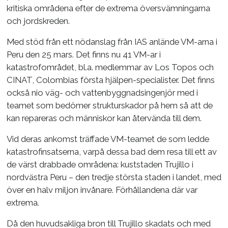
kritiska områdena efter de extrema översvämningarna
och jordskreden.
Med stöd från ett nödanslag från IAS anlände VM-arna i
Peru den 25 mars. Det finns nu 41 VM-ar i
katastrofområdet, bl.a. medlemmar av Los Topos och
CINAT, Colombias första hjälpen-specialister. Det finns
också nio väg- och vattenbyggnadsingenjör med i
teamet som bedömer strukturskador på hem så att de
kan repareras och människor kan återvända till dem.
Vid deras ankomst träffade VM-teamet de som ledde
katastrofinsatserna, varpå dessa bad dem resa till ett av
de värst drabbade områdena: kuststaden Trujillo i
nordvästra Peru – den tredje största staden i landet, med
över en halv miljon invånare. Förhållandena där var
extrema.
Då den huvudsakliga bron till Trujillo skadats och med