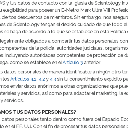
AS y tus datos de contacto con la Iglesia de Scientology Int
u elegibilidad para poseer un E‑Metro Mark Ultra VIII Profes
ra ciertos descuentos de miembros. Sin embargo, nos asegu
nes de Scientology tengan el debido cuidado de que todo e
s se haga de acuerdo a lo que se establece en esta Política
legalmente obligados a compartir tus datos personales con
competentes de la policía, autoridades judiciales, organism
s, incluyendo autoridades competentes de protección de da
legal como se establece en el
Artículo 3
anterior.
 datos personales de manera identificable a ningún otro te
n los
Artículos 4.1
,
4.2
y
4.3
sin tu consentimiento explícito pa
os enviar datos anónimos a otras organizaciones que pue
eriales y servicios, así como para adaptar el marketing, la e
y servicios.
AMOS TUS DATOS PERSONALES?
 datos personales tanto dentro como fuera del Espacio 
o en el EE. UU. Con el fin de procesar tus datos personales p