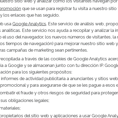
 nuestro sitio web y analizar cómo los visitantes navegan por
 promoción
que se usan para registrar tu visita a nuestro siti
 y los enlaces que has seguido.
eb usa
Google Analytics
. Este servicio de análisis web, pro
s analíticas. Este servicio nos ayuda a recopilar y analizar la
 el uso del navegador, los nuevos números de visitantes, la 
los tiempos de navegación) para mejorar nuestro sitio web y 
ras campañas de marketing sean pertinentes.
recopilada a través de las cookies de Google Analytics acer
vía a Google y se almacenan junto con tu dirección IP. Goog
mación para los siguientes propósitos:
informes de actividad publicitaria a anunciantes y sitios we
promocional y para asegurarse de que se les pague a esos ed
ombatir el fraude y otros riesgos de seguridad para proteger 
sus obligaciones legales;
materiales;
propietarios del sitio web y aplicaciones a usar Google Ana