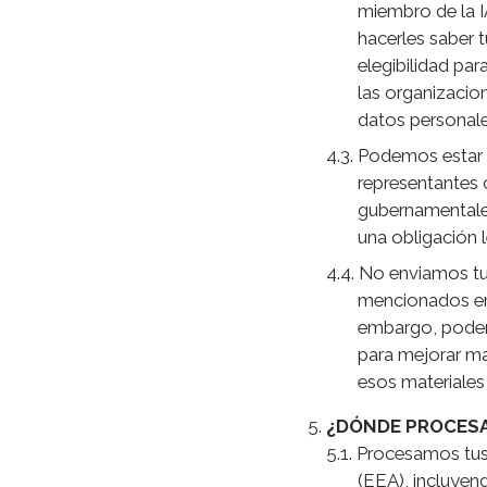
miembro de la I
hacerles saber t
elegibilidad pa
las organizacio
datos personale
Podemos estar 
representantes 
gubernamentale
una obligación 
No enviamos tus
mencionados e
embargo, podem
para mejorar mat
esos materiales 
¿DÓNDE PROCES
Procesamos tus
(EEA), incluyend