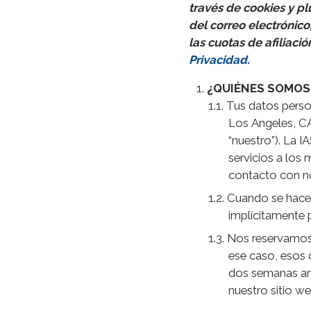
través de cookies y pl
del correo electrónico
las cuotas de afiliac
Privacidad
.
¿QUIÉNES SOMO
Tus datos person
Los Angeles, CA
“nuestro”). La I
servicios a los 
contacto con n
Cuando se hace r
implícitamente 
Nos reservamos e
ese caso, esos 
dos semanas ant
nuestro sitio we