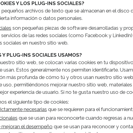
OKIES Y LOS PLUG-INS SOCIALES?
pequeños archivos de texto que se almacenan en el disco du
ierta información o datos personales.
ciales
son pequeñas piezas de software desarrolladas y pro
servicios de las redes sociales (como Facebook y LinkedIn
es sociales en nuestro sitio web.
 Y PLUG-INS SOCIALES USAMOS?
uestro sitio web, se colocan varias cookies en tu dispositivo
se usan. Estos generalmente nos permiten identificarte. Usa
ión más profunda de cómo tú y otros usan nuestro sitio we
e uso, permitiéndonos mejorar nuestro sitio web, materiales y
jor experiencia de usuario. Si no te gusta nuestro uso de co
s el siguiente tipo de cookies:
rictamente necesarias
que se requieren para el funcionamient
cionales
que se usan para reconocerte cuando regresas a nue
 mejoran el desempeño
que se usan para reconocer y conta