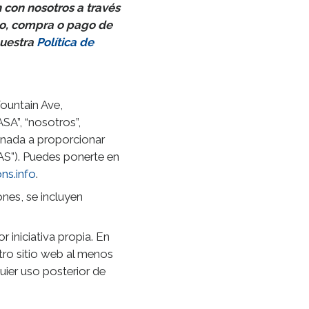
n con nosotros a través
ido, compra o pago de
nuestra
Política de
ountain Ave,
SA”, “nosotros”,
tinada a proporcionar
IAS”). Puedes ponerte en
ns.info
.
ones, se incluyen
 iniciativa propia. En
tro sitio web al menos
ier uso posterior de