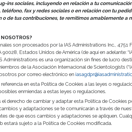
ug-ins sociales, incluyendo en relación a tu comunicació
, teléfono, fax y redes sociales o en relación con tu ped
ión o de tus contribuciones, te remitimos amablemente a 
S NOSOTROS?
ales son procesados por la IAS Administrations Inc., 4751 F
 90028, Estados Unidos de América (de aquí en adelante: “IA
AS Administrations es una organización sin fines de lucro des
miembros de la Asociación Internacional de Scientologists (“
osotros por correo electrónico en
iasagdpr@iasadministratio
eferencia en esta Política de Cookies a las leyes o regulaci
posibles enmiendas a estas leyes o regulaciones.
l derecho de cambiar y adaptar esta Política de Cookies por
cambios y adaptaciones se te comunicarán a través de nues
es de que esos cambios y adaptaciones se apliquen. Cualqu
b estará sujeto a la Política de Cookies modificada.