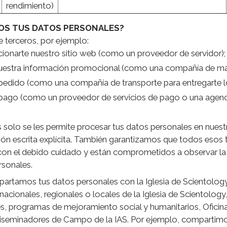
rendimiento)
MOS TUS DATOS PERSONALES?
terceros, por ejemplo:
ionarte nuestro sitio web (como un proveedor de servidor);
 nuestra información promocional (como una compañía de mar
pedido (como una compañía de transporte para entregarte lo
pago (como un proveedor de servicios de pago o una agenci
s solo se les permite procesar tus datos personales en nue
ción escrita explícita. También garantizamos que todos esos 
on el debido cuidado y están comprometidos a observar la 
rsonales.
rtamos tus datos personales con la Iglesia de Scientology 
acionales, regionales o locales de la Iglesia de Scientology
es, programas de mejoramiento social y humanitarios, Oficina
iseminadores de Campo de la IAS. Por ejemplo, compartimo