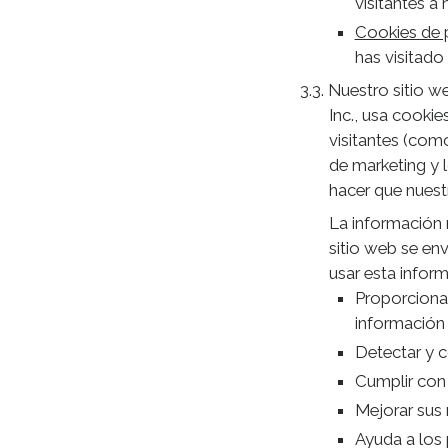
visitantes a
Cookies de
has visitado
Nuestro sitio w
Inc., usa cookie
visitantes (como
de marketing y 
hacer que nuest
La información 
sitio web se en
usar esta infor
Proporciona 
información 
Detectar y c
Cumplir con 
Mejorar sus 
Ayuda a los 