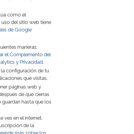
ctúa como el
uso del sitio web tiene
kies de Google
guientes maneras:
lar el Complemento del
lytics y Privacidad
.
la configuración de tu
icaciones que visitas.
tener páginas web y
después de que cierras
e guardan hasta que los
ves en el internet.
uscripción de la
rende más sobre los