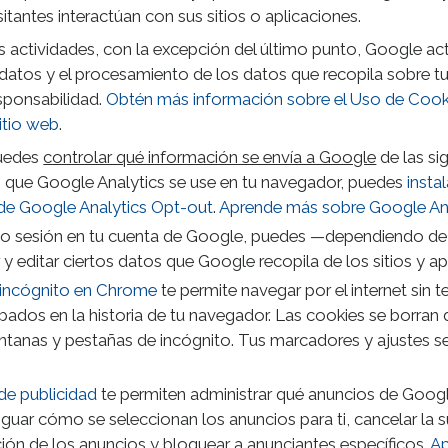
itantes interactúan con sus sitios o aplicaciones.
s actividades, con la excepción del último punto, Google a
datos y el procesamiento de los datos que recopila sobre tu 
esponsabilidad.
Obtén más información sobre el Uso de Coo
sitio web
.
puedes
controlar qué información se envía a Google
de las si
s que Google Analytics se use en tu navegador, puedes
insta
e Google Analytics Opt-out
.
Aprende más sobre Google Ana
ado sesión en tu cuenta de Google, puedes —dependiendo de 
y editar ciertos datos que Google recopila de los sitios y apl
incógnito en Chrome
te permite navegar por el internet sin 
bados en la historia de tu navegador. Las cookies se borran 
ntanas y pestañas de incógnito. Tus marcadores y ajustes s
de publicidad
te permiten administrar qué anuncios de Google 
guar cómo se seleccionan los anuncios para ti, cancelar la s
ión de los anuncios y bloquear a anunciantes específicos.
Ap