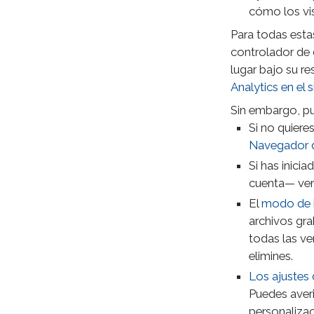
cómo los vis
Para todas esta
controlador de 
lugar bajo su r
Analytics en el 
Sin embargo, 
Si no quiere
Navegador d
Si has inici
cuenta— ver 
El
modo de 
archivos gra
todas las ve
elimines.
Los ajustes 
Puedes averi
personalizac