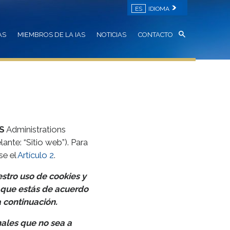
ES
IDIOMA
AS
MIEMBROS DE LA IAS
NOTICIAS
CONTACTO
S
Administrations
nte: “Sitio web”). Para
se el
Artículo 2
.
stro uso de cookies y
y que estás de acuerdo
 continuación.
ales que no sea a