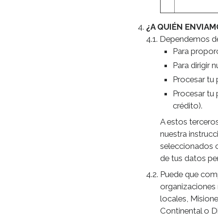
¿A QUIÉN ENVIA
Dependemos de 
Para proporc
Para dirigir
Procesar tu 
Procesar tu 
crédito).
A estos tercero
nuestra instruc
seleccionados c
de tus datos pe
Puede que compa
organizaciones n
locales, Mision
Continental o D