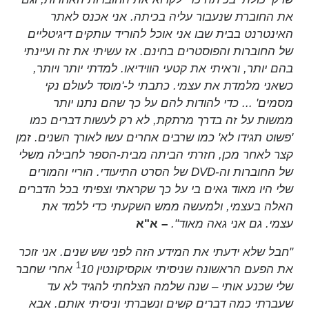
את החוברת שנעבור עליה בכיתה. אני אכנס לאתר
האינטרנט בבית שבו אני אוכל להוריד עותקים דיגיטליים
של החוברות והפוסטרים בחינם. אז עשיתי את זה ועיינתי
בהם יותר, וראיתי את קטעי הווידיאו. למדתי יותר ויותר,
כשאני מלמדת את עצמי. כתבתי ל-'מוסד לעולם נקי
מסמים' ... כדי להודות להם על כך שהם נתנו יותר
ממשות על זה בדרך מרתקת, לא רק לעשות דברים כמו
'פשוט תגידו לא' כמו שרבים אחרים עשו לאורך השנים. זמן
קצר לאחר מכן, חזרתי הביתה מבית-הספר לחבילה משלי
של החוברות וה-DVD של הסרט התיעודי. הוריי והמורים
שלי היו מאוד גאים בי על כך שקראתי וצפיתי בכל הדברים
האלה בעצמי, ולמעשה ממש השקעתי כדי ללמד את
עצמי. גם אני גאה מאוד".
– א"א
"חבל שלא ידעתי את המידע הזה לפני שש שנים. אני זוכר
1
את הפעם הראשונה שניסיתי אוקסיקונטין 10
אחרי שחבר
שלי שכנע אותי – שנה שלמה הצלחתי להגיד לא עד
שעברתי כמה דברים קשים ונשברתי וניסיתי אותם. אבא