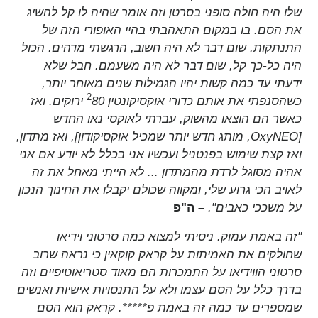
שלו היה חולה סופני בסרטן וזה אומר שהיה לו קל להשיג
את הסם. בו במקום התאהבתי בהיי האופורי הזה של
התנתקות. שום דבר לא היה חשוב, הרגשתי מדהים. הכול
היה כל-כך קל, שום דבר לא היה משעמם. חבל שלא
ידעתי עד כמה קשות יהיו הגמילות שנים מאוחר יותר,
2
כשהסנפתי את אותם כדורי אוקסיקונטין 80
ירוקים. ואז
כאשר הם הוצאו מהשוק, עברתי לאוקסי נאו החדש
[OxyNEO, מותג חדש יותר שמכיל אוקסיקודון], ואז מתדון,
ואז קצת שימוש בפנטניל ועכשיו אני בכלל לא יודע אם אני
אהיה מסוגל לרדת מהמתדון ... לא הייתי מאחל את זה
לאויב הכי גרוע שלי, ומקווה שכולם יקבלו את החינוך הנכון
על משככי כאבים".
– ה"פ
"זה באמת עמוק. ניסיתי למצוא כמה סרטוני וידיאו
שחולקים את האמיתות על קראק קוקאין כי נראה שרוב
סרטוני הווידיאו על התמכרות הם מאוד סטריאוטיפיים וזה
בדרך כלל על הסם עצמו ולא על התנסויות אישיות ואנשים
שמספרים עד כמה זה באמת פ*****. קראק הוא הסם