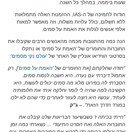
שעות ביממה, במהלך כל השנה.
הודות לתמיכה של ה-IAS, ההזמנות האלה מתמלאות
ללא תשלום, כולל עלויות משלוח, וזה מאפשר למאות
אלפי אנשים לגלות את האמת על סמים.
הנה כמה מהתגובות מכמה מהאנשים הרבים שקיבלו את
החוברות והחומרים של 'האמת על סמים' או נתקלו
בסרטוני הווידיאו אונליין של האתר של
'עולם נקי מסמים'
:
"תודה שחלקתם [את החומרים של
'האמת על סמים'
]. רק
אתמול דיברתי עם נערה. היא חשבה לנסות סמים.
הסברתי לה בפירוט מלא מה סמים יכולים לעשות. היא
הקשיבה למה שהיה לי לומר וחלקה איתי את חלומותיה
לעתיד. עכשיו היא רוצה לעזור לאחרים כדי שהם לא ילכו
במורד הדרך הזאת".
– ג"ק
"הייתי בכיתה ז' כשבשיעור הבריאות שלנו קיבלנו את
החוברות האלה ואת הסרט התיעודי ... נשארתי כמה זמן
שרק יכולתי בכיתה כדי לקרוא את החוברות האחרות, וגם