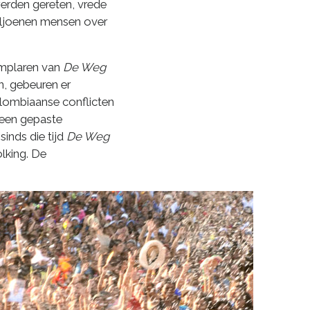
erden gereten, vrede
miljoenen mensen over
xemplaren van
De Weg
n, gebeuren er
olombiaanse conflicten
9 een gepaste
sinds die tijd
De Weg
lking. De