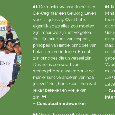
De manier waarop ik me over
Ik
De Weg naar een Gelukkig Leven
Minis
voel, is gelukkig. Want het is
fede
eigenlijk zoals alles zou moeten
dit 
zijn, maar we zijn het vergeten.
Gelu
Het zijn principes van respect,
ginge
principes van liefde, principes van
stad
balans en mededogen. En dat
enkel
zijn principes die universeel zijn.
gebeu
Dus het is een soort van
Voorh
wedergeboorte waardoor je de
milli
manier kunt veranderen van hoe
De W
je jezelf ziet, hoe je kunt zien wat
Lev
je kan bereiken en wie je kan
– Gr
zijn.
Inte
– Consulaatmedewerker
We hadden een situatie waarin er een c