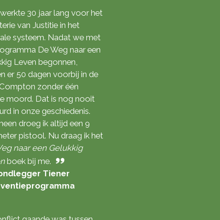
 werkte 30 jaar lang voor het
terie van Justitie in het
rale systeem. Nadat we met
programma De Weg naar een
kkig Leven begonnen,
n er 50 dagen voorbij in de
 Compton zonder één
e moord. Dat is nog nooit
rd in onze geschiedenis.
een droeg ik altijd een 9
meter pistool. Nu draag ik het
eg naar een Gelukkig
en
boek bij me.
ondlegger Tiener
rventieprogramma
onflict gaande was tussen