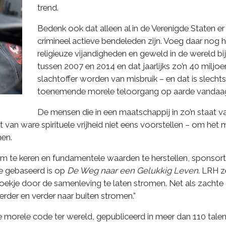
trend.
Bedenk ook dat alleen al in de Verenigde Staten er
crimineel actieve bendeleden zijn. Voeg daar nog h
religieuze vijandigheden en geweld in de wereld bi
tussen 2007 en 2014 en dat jaarlijks zo’n 40 miljoe
slachtoffer worden van misbruik – en dat is slecht
toenemende morele teloorgang op aarde vandaag
De mensen die in een maatschappij in zo’n staat va
 van ware spirituele vrijheid niet eens voorstellen – om het 
en.
m te keren en fundamentele waarden te herstellen, sponsort
e gebaseerd is op
De Weg naar een Gelukkig Leven
. LRH z
oekje door de samenleving te laten stromen. Net als zachte
erder en verder naar buiten stromen.”
ze morele code ter wereld, gepubliceerd in meer dan 110 tale