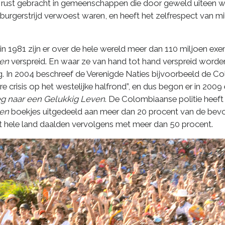
t rust gebracht in gemeenschappen die door geweld uiteen w
burgerstrijd verwoest waren, en heeft het zelfrespect van 
 in 1981 zijn er over de hele wereld meer dan 110 miljoen e
ven
verspreid. En waar ze van hand tot hand verspreid worde
g. In 2004 beschreef de Verenigde Naties bijvoorbeeld de C
re crisis op het westelijke halfrond”, en dus begon er in 200
g naar een Gelukkig Leven
. De Colombiaanse politie heeft 
ven
boekjes uitgedeeld aan meer dan 20 procent van de bevo
 het hele land daalden vervolgens met meer dan 50 procent.