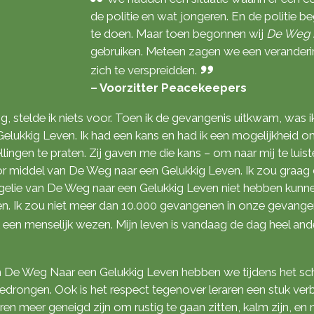
de politie en wat jongeren. En de politie 
te doen. Maar toen begonnen wij
De Weg 
gebruiken. Meteen zagen we een verander
zich te verspreidden.
– Voorzitter Peacekeepers
, stelde ik niets voor. Toen ik de gevangenis uitkwam, was ik
lukkig Leven. Ik had een kans en had ik een mogelijkheid o
ellingen te praten. Zij gaven me die kans – om naar mij te luis
 middel van De Weg naar een Gelukkig Leven. Ik zou graag 
gelie van De Weg naar een Gelukkig Leven niet hebben kunne
n. Ik zou niet meer dan 10.000 gevangenen in onze gevangen
 een menselijk wezen. Mijn leven is vandaag de dag heel an
n De Weg Naar een Gelukkig Leven hebben we tijdens het sch
drongen. Ook is het respect tegenover leraren een stuk verb
ren meer geneigd zijn om rustig te gaan zitten, kalm zijn, e