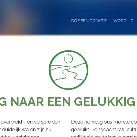
DOE EEN DONATIE
WORD LID
G NAAR EEN GELUKKIG
ijdverbreid – en verspreiden
Deze nonreligious morele c
 duidelijk waren zijn nu
gebruikt –·ongeacht ras, cult