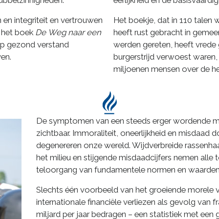
ubbelzinnigheden.
eerlijkheid en de basisvaardi
 en integriteit en vertrouwen
Het boekje, dat in 110 talen
d het boek
De Weg naar een
heeft rust gebracht in geme
op gezond verstand
werden gereten, heeft vrede 
en.
burgerstrijd verwoest waren,
miljoenen mensen over de hel
De symptomen van een steeds erger wordende more
zichtbaar. Immoraliteit, oneerlijkheid en misdaad 
degenereren onze wereld. Wijdverbreide rassenhaat
het milieu en stijgende misdaadcijfers nemen alle 
teloorgang van fundamentele normen en waarden
Slechts één voorbeeld van het groeiende morele ver
internationale financiële verliezen als gevolg van
miljard per jaar bedragen – een statistiek met ee