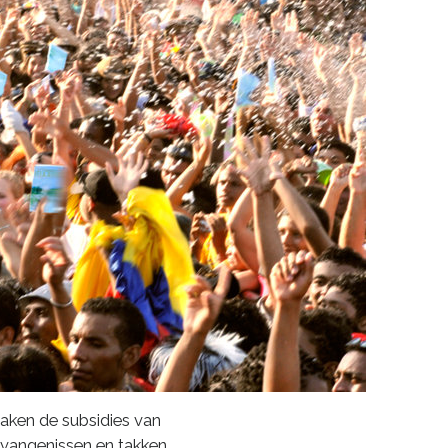
aken de subsidies van
gevangenissen en takken