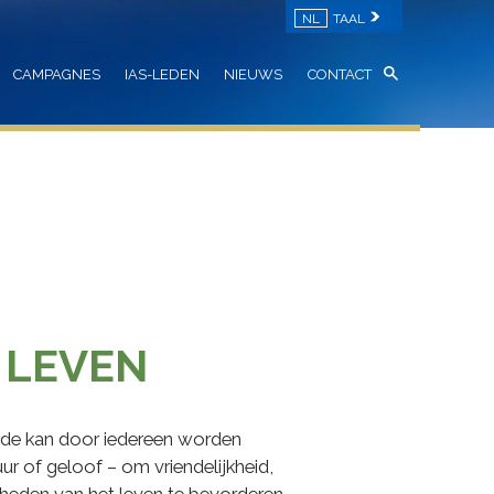
NL
TAAL
CAMPAGNES
IAS-LEDEN
NIEUWS
CONTACT
 LEVEN
ode kan door iedereen worden
uur of geloof – om vriendelijkheid,