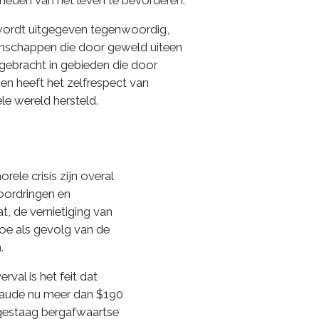
gheden van het leven te bevorderen.
 wordt uitgegeven tegenwoordig,
enschappen die door geweld uiteen
gebracht in gebieden die door
 en heeft het zelfrespect van
e wereld hersteld.
le crisis zijn overal
doordringen en
, de vernietiging van
toe als gevolg van de
.
val is het feit dat
 fraude nu meer dan $190
n gestaag bergafwaartse