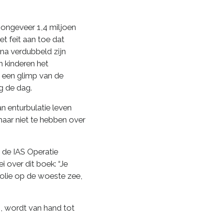
 ongeveer 1,4 miljoen
et feit aan toe dat
jna verdubbeld zijn
n kinderen het
s een glimp van de
 de dag.
n enturbulatie leven
maar niet te hebben over
 de IAS Operatie
ei over dit boek: “Je
 olie op de woeste zee,
n, wordt van hand tot