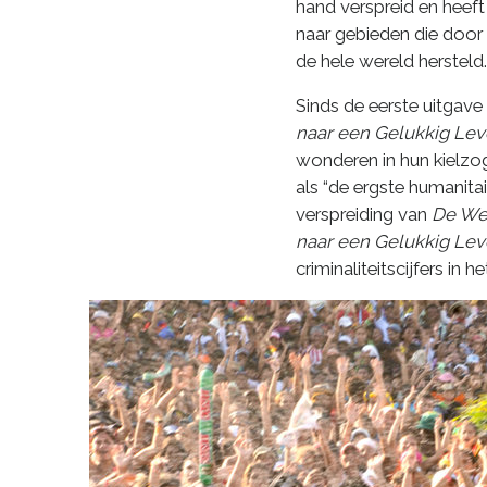
hand verspreid en heef
naar gebieden die door 
de hele wereld hersteld.
Sinds de eerste uitgave
naar een Gelukkig Le
wonderen in hun kielzo
als “de ergste humanitai
verspreiding van
De We
naar een Gelukkig Le
criminaliteitscijfers in