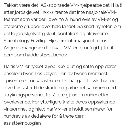
Takket være det IAS-sponsede VM-hjelpearbeidet i Haiti
etter jordskjelvet i 2010, trente det internasjonale VM-
teamet som var der i over to år hundrevis av VM-er og
etablerte grupper over hele landet. Så snart nyheten om
dette jordskjelvet gikk ut, kontaktet og aktiviserte
Scientology Frivillige Hjelpere Internasjonalt i Los
Angeles mange av de lokale VM-ene for å gi hjelp til
dem som hadde størst behov.
Haitis VM-er rykket øyeblikkelig ut og satte opp deres
baseleir i byen Les Cayes – en av byene nærmest
episenteret for katastrofen. De har gått til sykehus og
levert assister til de skadde og arbeidet sammen med
utrykningspersonell for å lete gjennom ruiner etter
overlevende. For ytterligere å øke deres oppsøkende
virksomhet og hjelp har VM-ene holdt seminarer for
hundrevis av deltakere for å trene dem i
assistteknologien.