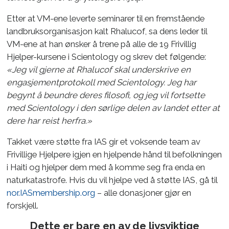
Etter at VM-ene leverte seminarer til en fremstående
landbruksorganisasjon kalt Rhalucof, sa dens leder til
VM-ene at han ønsker å trene på alle de 19 Frivillig
Hjelper-kursene i Scientology og skrev det følgende:
«Jeg vil gjerne at Rhalucof skal underskrive en
engasjementprotokoll med Scientology. Jeg har
begynt å beundre deres filosofi, og jeg vil fortsette
med Scientology i den sørlige delen av landet etter at
dere har reist herfra.»
Takket være støtte fra IAS gir et voksende team av
Frivillige Hjelpere igjen en hjelpende hånd til befolkningen
i Haiti og hjelper dem med å komme seg fra enda en
naturkatastrofe. Hvis du vil hjelpe ved å støtte IAS, gå til
nor.IASmembership.org
– alle donasjoner gjør en
forskjell.
Dette er bare en av de livsviktige