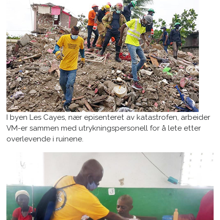
I byen Les Cayes, nær episenteret av katastrofen, arbeider
VM-er sammen med utrykningspersonell for å lete etter
overlevende i ruinene.