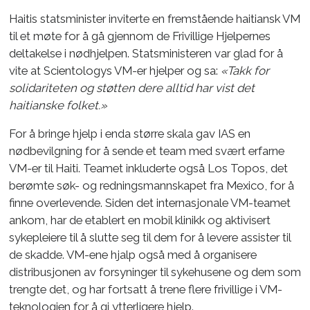
Haitis statsminister inviterte en fremstående haitiansk VM
til et møte for å gå gjennom de Frivillige Hjelpernes
deltakelse i nødhjelpen. Statsministeren var glad for å
vite at Scientologys VM-er hjelper og sa:
«Takk for
solidariteten og støtten dere alltid har vist det
haitianske folket.»
For å bringe hjelp i enda større skala gav IAS en
nødbevilgning for å sende et team med svært erfarne
VM-er til Haiti. Teamet inkluderte også Los Topos, det
berømte søk- og redningsmannskapet fra Mexico, for å
finne overlevende. Siden det internasjonale VM-teamet
ankom, har de etablert en mobil klinikk og aktivisert
sykepleiere til å slutte seg til dem for å levere assister til
de skadde. VM-ene hjalp også med å organisere
distribusjonen av forsyninger til sykehusene og dem som
trengte det, og har fortsatt å trene flere frivillige i VM-
teknologien for å gi ytterligere hjelp.